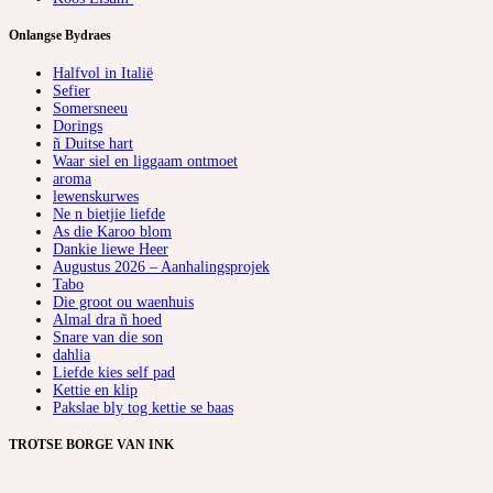
Onlangse Bydraes
Halfvol in Italië
Sefier
Somersneeu
Dorings
ñ Duitse hart
Waar siel en liggaam ontmoet
aroma
lewenskurwes
Ne n bietjie liefde
As die Karoo blom
Dankie liewe Heer
Augustus 2026 – Aanhalingsprojek
Tabo
Die groot ou waenhuis
Almal dra ñ hoed
Snare van die son
dahlia
Liefde kies self pad
Kettie en klip
Pakslae bly tog kettie se baas
TROTSE BORGE VAN INK