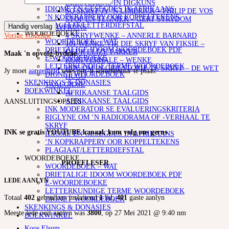
SKRYF
LEESTEKENS IN DIGKUNS
IDIOME EN GESEGDES IN AFRIKAANS
SO SKRYF JY ‘N LIMERICK – PHILIP DE VOS
‘N KOPKRAPPERY OOR KOPPELTEKENS
STOF EN TEGNIEK – GERT STRYDOM
PLAGIAAT/LETTERDIEFSTAL
Handig verslag
SKRYFKUNS
WOORDEBOEKE
4 SKRYFWENKE – ANNERLE BARNARD
Vorige
volgende
WOORDEBOEK – WAT
101 WENKE VIR DIE SKRYF VAN FIKSIE –
DRIETALIGE IDOOM WOORDEBOEK PDF
DEUR ELIZE PARKER
Maak 'n opvolg-bydrae
E-WOORDEBOEKE
KORTVERHALE – WENKE
LETTERKUNDIGE TERME WOORDEBOEK
HOE OM ‘N GRILSTORIE TE SKRYF – DE WET
Jy moet
aangemeld
wees om 'n kommentaar te plaas.
DIGNET WOORDEBOEK
HUGO
SKENKINGS & DONASIES
TAALGIDSE
BOEKWINKEL
AFRIKAANSE TAALGIDS
AFRIKAANSE TAALGIDS
AANSLUITINGSOPSIES
INK MODERATOR SE EVALUERINGSKRITERIA
RIGLYNE OM ‘N RADIODRAMA OF -VERHAAL TE
SKRYF
INK se gratis YOUTUBE kanaal, kom volg ons gerus
IDIOME EN GESEGDES IN AFRIKAANS
‘N KOPKRAPPERY OOR KOPPELTEKENS
PLAGIAAT/LETTERDIEFSTAL
WOORDEBOEKE
PROEFLESER
WOORDEBOEK – WAT
DRIETALIGE IDOOM WOORDEBOEK PDF
LEDE AANLYN
E-WOORDEBOEKE
LETTERKUNDIGE TERME WOORDEBOEK
Totaal
402
gebruikers insluitend
1
lid,
401
gaste aanlyn
DIGNET WOORDEBOEK
SKENKINGS & DONASIES
Meeste lede ooit aanlyn was
3800
, op 27 Mei 2021 @ 9:40 nm
BOEKWINKEL
Koos Elsum