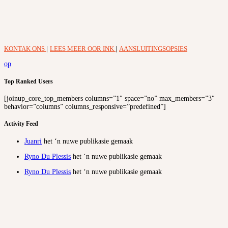
KONTAK ONS
|
LEES MEER OOR INK
|
AANSLUITINGSOPSIES
op
Top Ranked Users
[joinup_core_top_members columns=”1″ space=”no” max_members=”3″
behavior=”columns” columns_responsive=”predefined”]
Activity Feed
Juanri
het ‘n nuwe publikasie gemaak
Ryno Du Plessis
het ‘n nuwe publikasie gemaak
Ryno Du Plessis
het ‘n nuwe publikasie gemaak