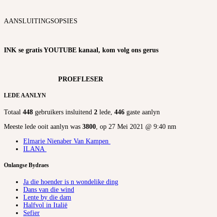
AANSLUITINGSOPSIES
INK se gratis YOUTUBE kanaal, kom volg ons gerus
PROEFLESER
LEDE AANLYN
Totaal
448
gebruikers insluitend
2
lede,
446
gaste aanlyn
Meeste lede ooit aanlyn was
3800
, op 27 Mei 2021 @ 9:40 nm
Elmarie Nienaber Van Kampen
ILANA
Onlangse Bydraes
Ja die hoender is n wondelike ding
Dans van die wind
Lente by die dam
Halfvol in Italië
Sefier