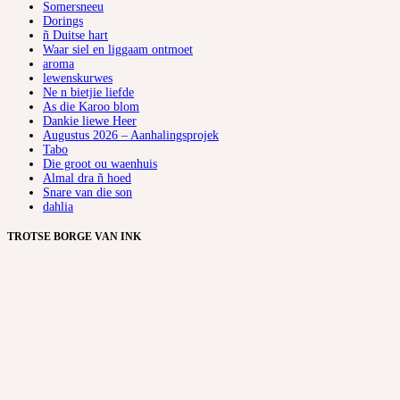
Somersneeu
Dorings
ñ Duitse hart
Waar siel en liggaam ontmoet
aroma
lewenskurwes
Ne n bietjie liefde
As die Karoo blom
Dankie liewe Heer
Augustus 2026 – Aanhalingsprojek
Tabo
Die groot ou waenhuis
Almal dra ñ hoed
Snare van die son
dahlia
TROTSE BORGE VAN INK