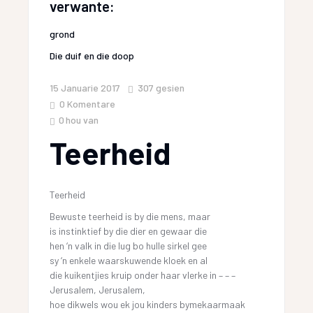
verwante:
grond
Die duif en die doop
15 Januarie 2017
307
gesien
0 Komentare
0
hou van
Teerheid
Teerheid
Bewuste teerheid is by die mens, maar
is instinktief by die dier en gewaar die
hen ‘n valk in die lug bo hulle sirkel gee
sy ‘n enkele waarskuwende kloek en al
die kuikentjies kruip onder haar vlerke in – – –
Jerusalem, Jerusalem,
hoe dikwels wou ek jou kinders bymekaarmaak