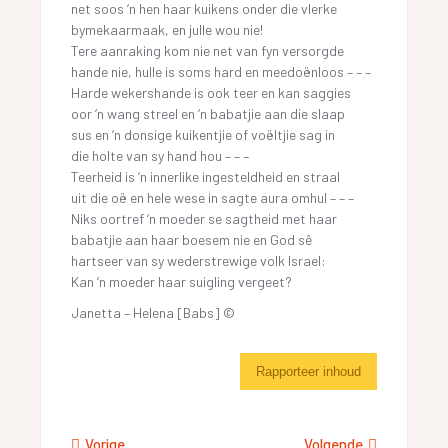
net soos ‘n hen haar kuikens onder die vlerke
bymekaarmaak, en julle wou nie!
Tere aanraking kom nie net van fyn versorgde
hande nie, hulle is soms hard en meedoënloos – – –
Harde wekershande is ook teer en kan saggies
oor ‘n wang streel en ‘n babatjie aan die slaap
sus en ‘n donsige kuikentjie of voëltjie sag in
die holte van sy hand hou – – –
Teerheid is ‘n innerlike ingesteldheid en straal
uit die oë en hele wese in sagte aura omhul – – –
Niks oortref ‘n moeder se sagtheid met haar
babatjie aan haar boesem nie en God sê
hartseer van sy wederstrewige volk Israel:
Kan ‘n moeder haar suigling vergeet?
Janetta – Helena [Babs] ©
Rapporteer inhoud
Vorige
Volgende