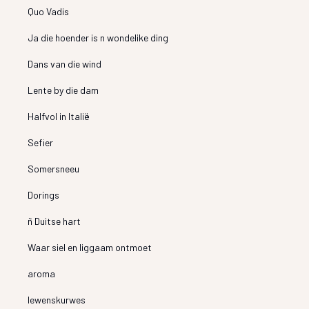
Quo Vadis
Ja die hoender is n wondelike ding
Dans van die wind
Lente by die dam
Halfvol in Italië
Sefier
Somersneeu
Dorings
ñ Duitse hart
Waar siel en liggaam ontmoet
aroma
lewenskurwes