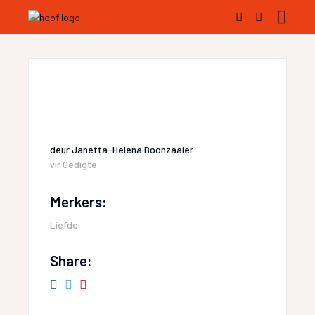
deur
Janetta-Helena Boonzaaier
vir
Gedigte
Merkers:
Liefde
Share: