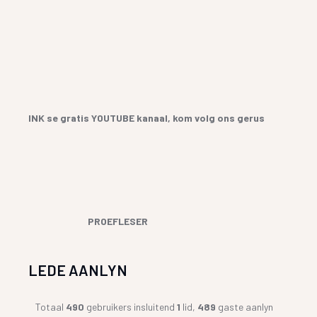
INK se gratis YOUTUBE kanaal, kom volg ons gerus
PROEFLESER
LEDE AANLYN
Totaal
490
gebruikers insluitend
1
lid,
489
gaste aanlyn