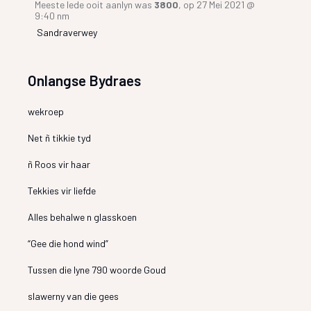
Meeste lede ooit aanlyn was
3800
, op 27 Mei 2021 @
9:40 nm
Sandraverwey
Onlangse Bydraes
wekroep
Net ñ tikkie tyd
ñ Roos vir haar
Tekkies vir liefde
Alles behalwe n glasskoen
“Gee die hond wind”
Tussen die lyne 790 woorde Goud
slawerny van die gees