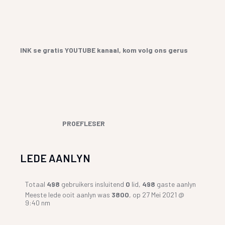
INK se gratis YOUTUBE kanaal, kom volg ons gerus
PROEFLESER
LEDE AANLYN
Totaal
498
gebruikers insluitend
0
lid,
498
gaste aanlyn
Meeste lede ooit aanlyn was
3800
, op 27 Mei 2021 @
9:40 nm