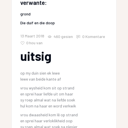
verwante:
grond
Die duif en die doop
13 Maart 2018
460
gesien
0 Komentare
0
hou van
uitsig
op my duin sien ek lewe
lewe van beide kante af
vrou wysheid kom sit op strand
en sprei haar liefde uit om haar
sy roep almal wat na liefde soek
hul kom na haar en word verkwik
vrou dwaasheid kom lê op strand
en sprei haar verloklikheid oop
sy roep almal wat soek na plesier