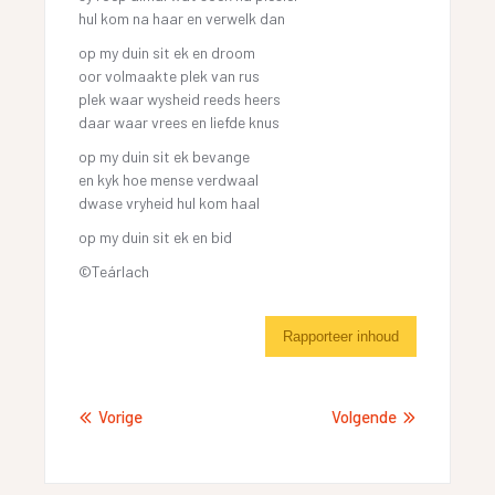
hul kom na haar en verwelk dan
op my duin sit ek en droom
oor volmaakte plek van rus
plek waar wysheid reeds heers
daar waar vrees en liefde knus
op my duin sit ek bevange
en kyk hoe mense verdwaal
dwase vryheid hul kom haal
op my duin sit ek en bid
©Teárlach
Rapporteer inhoud
Vorige
Volgende