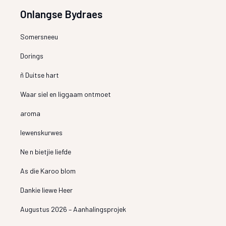
Onlangse Bydraes
Somersneeu
Dorings
ñ Duitse hart
Waar siel en liggaam ontmoet
aroma
lewenskurwes
Ne n bietjie liefde
As die Karoo blom
Dankie liewe Heer
Augustus 2026 – Aanhalingsprojek