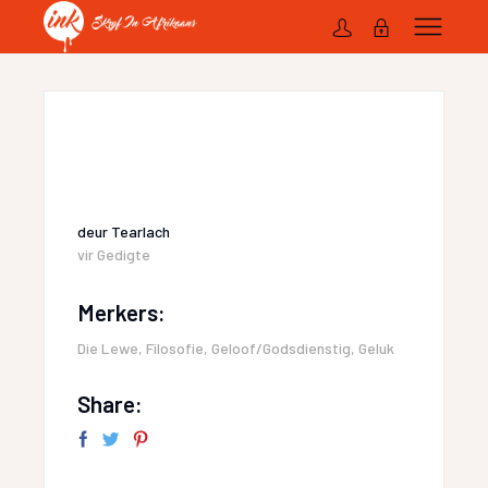
deur
Tearlach
vir
Gedigte
Merkers:
Die Lewe
,
Filosofie
,
Geloof/Godsdienstig
,
Geluk
Share: