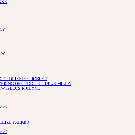
KKE
G? –
.W
G? – DRIEKIE GROBLER
RING OP GEDIGTE – DEUR MILLA
.W :SLEGS RIGLYNE]
UGO
 ELIZE PARKER
UGO