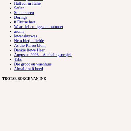
Halfvol in Italië
Sefier
Somersneeu
Dorings
ñ Duitse hart
Waar siel en liggaam ontmoet
aroma
lewenskurwes
Ne n bietjie liefde
As die Karoo blom
Dankie liewe Heer
Augustus 2026 – Aanhalingsprojek
Tabo
Die groot ou waenhuis
Almal dra ñ hoed
TROTSE BORGE VAN INK