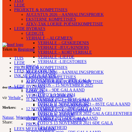
TUIS
LEDE
PROJEKTE & KOMPETISIES
AUGUSTUS 2026 – AANHALINGSPROJEK
EKSTERNE KOMPETISIES
ATKV-TAK LOERIE POËSIEKOMPETISIE
LEDE BYDRAES
GEDIGTE
VERHALE – ALGEMEEN
VERHALE – GESKIEDENIS
VERHALE -JEUG/KINDERS
Teken in
Registreer
VERHALE – KORTVERHALE
VERHALE -LIEFDE
TUIS
VERHALE -LIEGSTORIES
LEDE
PROSA
PROJEKTE & KOMPETISIES
LEES MEER OOR INK
AUGUSTUS 2026 – AANHALINGSPROJEK
INK SE GALA-AANDE
EKSTERNE KOMPETISIES
15 NOVEMBER 2025 – 10DE GALA
ATKV-TAK LOERIE POËSIEKOMPETISIE
FOTOS – 15 NOVEMBER 2025
LEDE BYDRAES
deur
Koos Elsum
9 NOV 2024 – 9DE GALA AAND
GEDIGTE
FOTO’S 9 NOV 2024
VERHALE – ALGEMEEN
vir
Verhale
11 NOVEMBER 2023 – 8STE GALA AAND
VERHALE – GESKIEDENIS
FOTO’S 11 NOVEMBER 2023 – 8STE GALA AAND
VERHALE -JEUG/KINDERS
Merkers:
12 NOVEMBER 2022 – 7DE GALA AAND
VERHALE – KORTVERHALE
FOTO’S 12 NOVEMBER 2022 GALA GELEENTHEI
VERHALE -LIEFDE
Natuur
,
Wetenskappe
13 NOVEMBER 2021 6DE GALA AAND
VERHALE -LIEGSTORIES
Share:
FOTO’S 13 NOVEMBER 2021 6DE GALA
PROSA
GELEENTHEID
LEES MEER OOR INK