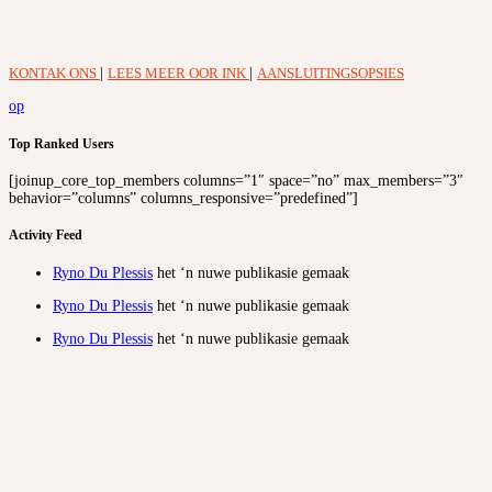
KONTAK ONS
|
LEES MEER OOR INK
|
AANSLUITINGSOPSIES
op
Top Ranked Users
[joinup_core_top_members columns=”1″ space=”no” max_members=”3″
behavior=”columns” columns_responsive=”predefined”]
Activity Feed
Ryno Du Plessis
het ‘n nuwe publikasie gemaak
Ryno Du Plessis
het ‘n nuwe publikasie gemaak
Ryno Du Plessis
het ‘n nuwe publikasie gemaak