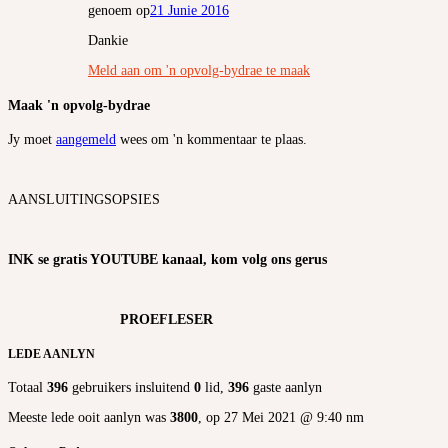
genoem op
21 Junie 2016
Dankie
Meld aan om 'n opvolg-bydrae te maak
Maak 'n opvolg-bydrae
Jy moet
aangemeld
wees om 'n kommentaar te plaas.
AANSLUITINGSOPSIES
INK se gratis YOUTUBE kanaal, kom volg ons gerus
PROEFLESER
LEDE AANLYN
Totaal
396
gebruikers insluitend
0
lid,
396
gaste aanlyn
Meeste lede ooit aanlyn was
3800
, op 27 Mei 2021 @ 9:40 nm