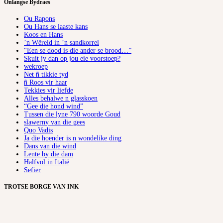
Onlangse Bydraes
Ou Rapons
Ou Hans se laaste kans
Koos en Hans
’n Wêreld in ’n sandkorrel
“Een se dood is die ander se brood…”
Skuit jy dan op jou eie voorstoep?
wekroep
Net ñ tikkie tyd
ñ Roos vir haar
Tekkies vir liefde
Alles behalwe n glasskoen
“Gee die hond wind”
Tussen die lyne 790 woorde Goud
slawerny van die gees
Quo Vadis
Ja die hoender is n wondelike ding
Dans van die wind
Lente by die dam
Halfvol in Italië
Sefier
TROTSE BORGE VAN INK