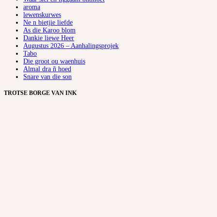
aroma
lewenskurwes
Ne n bietjie liefde
As die Karoo blom
Dankie liewe Heer
Augustus 2026 – Aanhalingsprojek
Tabo
Die groot ou waenhuis
Almal dra ñ hoed
Snare van die son
TROTSE BORGE VAN INK