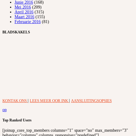
Junie 2016
(168)
Mei 2016
(209)
April 2016
(315)
Maart 2016
(155)
Februarie 2016
(81)
BLADSKAKELS
KONTAK ONS
|
LEES MEER OOR INK
|
AANSLUITINGSOPSIES
op
Top Ranked Users
[joinup_core_top_members columns=”1″ space=”no” max_members=”3″
behavior=”columns” columns_responsive=”predefined”]