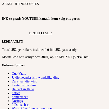
AANSLUITINGSOPSIES
INK se gratis YOUTUBE kanaal, kom volg ons gerus
PROEFLESER
LEDE AANLYN
Totaal
352
gebruikers insluitend
0
lid,
352
gaste aanlyn
Meeste lede ooit aanlyn was
3800
, op 27 Mei 2021 @ 9:40 nm
Onlangse Bydraes
Quo Vadis
Ja die hoender is n wondelike ding
Dans van die wind
Lente by die dam
Halfvol in Italië
Sefier
Somersneeu
Dorings
ñ Duitse hart
Waar siel en liggaam ontmoet