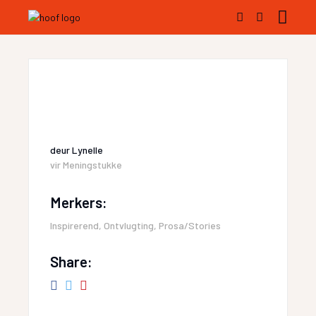
deur
Lynelle
vir
Meningstukke
Merkers:
Inspirerend
,
Ontvlugting
,
Prosa/Stories
Share: