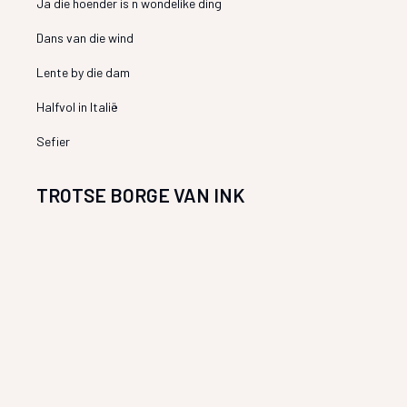
Ja die hoender is n wondelike ding
Dans van die wind
Lente by die dam
Halfvol in Italië
Sefier
TROTSE BORGE VAN INK