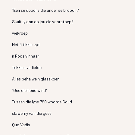
“Een se dood is die ander se brood…”
Skuit jy dan op jou eie voorstoep?
wekroep
Net ñ tikkie tyd
ñ Roos vir haar
Tekkies vir liefde
Alles behalwe n glasskoen
“Gee die hond wind”
Tussen die lyne 790 woorde Goud
slawerny van die gees
Quo Vadis