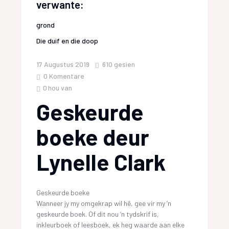
verwante:
grond
Die duif en die doop
17 Augustus 2019
610
gesien
0 Komentare
0
hou van
Geskeurde
boeke deur
Lynelle Clark
Geskeurde boeke
Wanneer jy my omgekrap wil hê, gee vir my ‘n
geskeurde boek. Of dit nou ‘n tydskrif is,
inkleurboek of leesboek, ek heg waarde aan elke