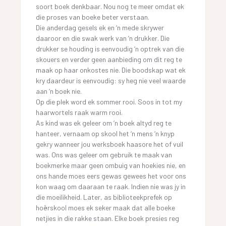
soort boek denkbaar. Nou nog te meer omdat ek
die proses van boeke beter verstaan.
Die anderdag gesels ek en ‘n mede skrywer
daaroor en die swak werk van ‘n drukker. Die
drukker se houding is eenvoudig ‘n optrek van die
skouers en verder geen aanbieding om dit reg te
maak op haar onkostes nie. Die boodskap wat ek
kry daardeur is eenvoudig: sy heg nie veel waarde
aan ‘n boek nie.
Op die plek word ek sommer rooi. Soos in tot my
haarwortels raak warm rooi.
As kind was ek geleer om ‘n boek altyd reg te
hanteer, vernaam op skool het ‘n mens ‘n knyp
gekry wanneer jou werksboek haasore het of vuil
was. Ons was geleer om gebruik te maak van
boekmerke maar geen ombuig van hoekies nie, en
ons hande moes eers gewas gewees het voor ons
kon waag om daaraan te raak. Indien nie was jy in
die moeilikheid. Later, as biblioteekprefek op
hoërskool moes ek seker maak dat alle boeke
netjies in die rakke staan. Elke boek presies reg