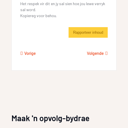
Het respek vir dit en jy sal sien hoe jou lewe verryk
sal word.
Kopiereg voor behou.
Rapporteer inhoud
Vorige
Volgende
Maak 'n opvolg-bydrae