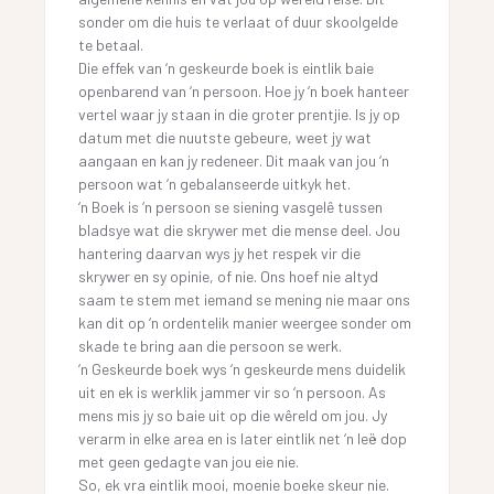
sonder om die huis te verlaat of duur skoolgelde
te betaal.
Die effek van ‘n geskeurde boek is eintlik baie
openbarend van ‘n persoon. Hoe jy ‘n boek hanteer
vertel waar jy staan in die groter prentjie. Is jy op
datum met die nuutste gebeure, weet jy wat
aangaan en kan jy redeneer. Dit maak van jou ‘n
persoon wat ‘n gebalanseerde uitkyk het.
‘n Boek is ‘n persoon se siening vasgelê tussen
bladsye wat die skrywer met die mense deel. Jou
hantering daarvan wys jy het respek vir die
skrywer en sy opinie, of nie. Ons hoef nie altyd
saam te stem met iemand se mening nie maar ons
kan dit op ‘n ordentelik manier weergee sonder om
skade te bring aan die persoon se werk.
‘n Geskeurde boek wys ‘n geskeurde mens duidelik
uit en ek is werklik jammer vir so ‘n persoon. As
mens mis jy so baie uit op die wêreld om jou. Jy
verarm in elke area en is later eintlik net ‘n leë dop
met geen gedagte van jou eie nie.
So, ek vra eintlik mooi, moenie boeke skeur nie.