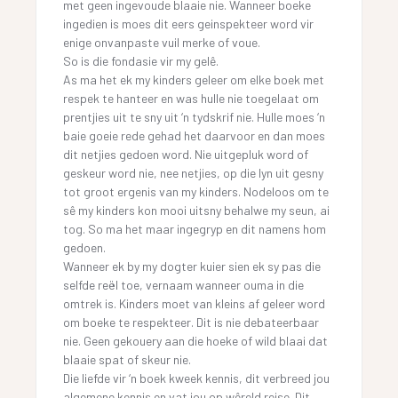
met geen ingevoude blaaie nie. Wanneer boeke
ingedien is moes dit eers geinspekteer word vir
enige onvanpaste vuil merke of voue.
So is die fondasie vir my gelê.
As ma het ek my kinders geleer om elke boek met
respek te hanteer en was hulle nie toegelaat om
prentjies uit te sny uit ‘n tydskrif nie. Hulle moes ‘n
baie goeie rede gehad het daarvoor en dan moes
dit netjies gedoen word. Nie uitgepluk word of
geskeur word nie, nee netjies, op die lyn uit gesny
tot groot ergenis van my kinders. Nodeloos om te
sê my kinders kon mooi uitsny behalwe my seun, ai
tog. So ma het maar ingegryp en dit namens hom
gedoen.
Wanneer ek by my dogter kuier sien ek sy pas die
selfde reël toe, vernaam wanneer ouma in die
omtrek is. Kinders moet van kleins af geleer word
om boeke te respekteer. Dit is nie debateerbaar
nie. Geen gekouery aan die hoeke of wild blaai dat
blaaie spat of skeur nie.
Die liefde vir ‘n boek kweek kennis, dit verbreed jou
algemene kennis en vat jou op wêreld reise. Dit