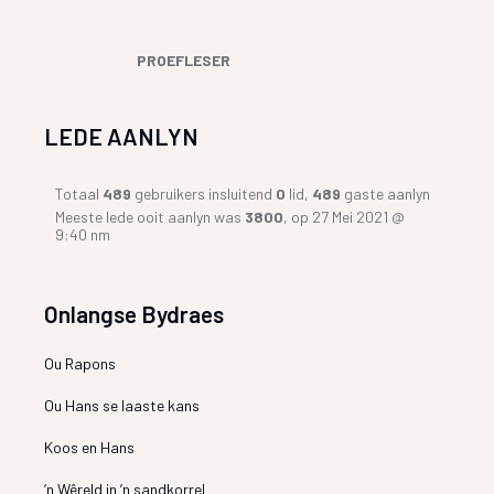
PROEFLESER
LEDE AANLYN
Totaal
489
gebruikers insluitend
0
lid,
489
gaste aanlyn
Meeste lede ooit aanlyn was
3800
, op 27 Mei 2021 @
9:40 nm
Onlangse Bydraes
Ou Rapons
Ou Hans se laaste kans
Koos en Hans
’n Wêreld in ’n sandkorrel