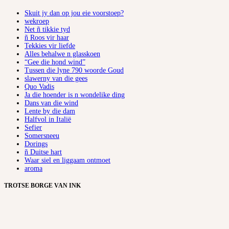
Skuit jy dan op jou eie voorstoep?
wekroep
Net ñ tikkie tyd
ñ Roos vir haar
Tekkies vir liefde
Alles behalwe n glasskoen
“Gee die hond wind”
Tussen die lyne 790 woorde Goud
slawerny van die gees
Quo Vadis
Ja die hoender is n wondelike ding
Dans van die wind
Lente by die dam
Halfvol in Italië
Sefier
Somersneeu
Dorings
ñ Duitse hart
Waar siel en liggaam ontmoet
aroma
TROTSE BORGE VAN INK