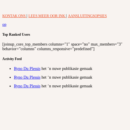
KONTAK ONS
|
LEES MEER OOR INK
|
AANSLUITINGSOPSIES
op
Top Ranked Users
[joinup_core_top_members columns=”1″ space=”no” max_members=”3″
behavior=”columns” columns_responsive=”predefined”]
Activity Feed
Ryno Du Plessis
het ‘n nuwe publikasie gemaak
Ryno Du Plessis
het ‘n nuwe publikasie gemaak
Ryno Du Plessis
het ‘n nuwe publikasie gemaak