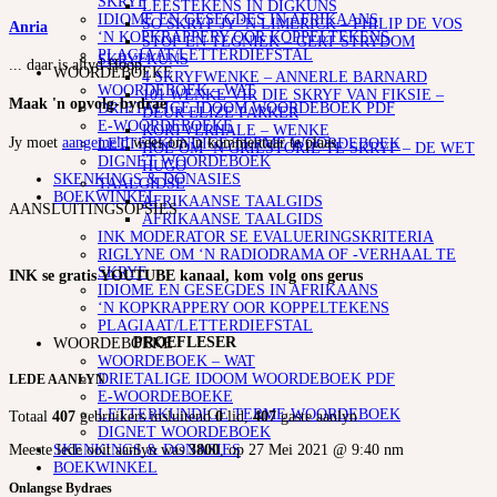
SKRYF
LEESTEKENS IN DIGKUNS
IDIOME EN GESEGDES IN AFRIKAANS
SO SKRYF JY ‘N LIMERICK – PHILIP DE VOS
Anria
‘N KOPKRAPPERY OOR KOPPELTEKENS
STOF EN TEGNIEK – GERT STRYDOM
PLAGIAAT/LETTERDIEFSTAL
SKRYFKUNS
... daar is altyd Hoop.
WOORDEBOEKE
4 SKRYFWENKE – ANNERLE BARNARD
WOORDEBOEK – WAT
101 WENKE VIR DIE SKRYF VAN FIKSIE –
Maak 'n opvolg-bydrae
DRIETALIGE IDOOM WOORDEBOEK PDF
DEUR ELIZE PARKER
E-WOORDEBOEKE
KORTVERHALE – WENKE
Jy moet
aangemeld
wees om 'n kommentaar te plaas.
LETTERKUNDIGE TERME WOORDEBOEK
HOE OM ‘N GRILSTORIE TE SKRYF – DE WET
DIGNET WOORDEBOEK
HUGO
SKENKINGS & DONASIES
TAALGIDSE
BOEKWINKEL
AFRIKAANSE TAALGIDS
AANSLUITINGSOPSIES
AFRIKAANSE TAALGIDS
INK MODERATOR SE EVALUERINGSKRITERIA
RIGLYNE OM ‘N RADIODRAMA OF -VERHAAL TE
SKRYF
INK se gratis YOUTUBE kanaal, kom volg ons gerus
IDIOME EN GESEGDES IN AFRIKAANS
‘N KOPKRAPPERY OOR KOPPELTEKENS
PLAGIAAT/LETTERDIEFSTAL
PROEFLESER
WOORDEBOEKE
WOORDEBOEK – WAT
DRIETALIGE IDOOM WOORDEBOEK PDF
LEDE AANLYN
E-WOORDEBOEKE
LETTERKUNDIGE TERME WOORDEBOEK
Totaal
407
gebruikers insluitend
0
lid,
407
gaste aanlyn
DIGNET WOORDEBOEK
SKENKINGS & DONASIES
Meeste lede ooit aanlyn was
3800
, op 27 Mei 2021 @ 9:40 nm
BOEKWINKEL
Onlangse Bydraes