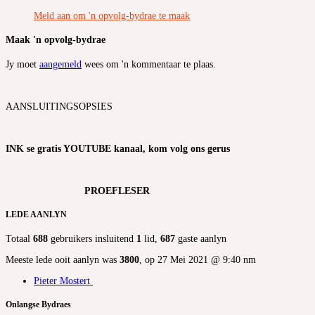
Meld aan om 'n opvolg-bydrae te maak
Maak 'n opvolg-bydrae
Jy moet
aangemeld
wees om 'n kommentaar te plaas.
AANSLUITINGSOPSIES
INK se gratis YOUTUBE kanaal, kom volg ons gerus
PROEFLESER
LEDE AANLYN
Totaal
688
gebruikers insluitend
1
lid,
687
gaste aanlyn
Meeste lede ooit aanlyn was
3800
, op 27 Mei 2021 @ 9:40 nm
Pieter Mostert
Onlangse Bydraes