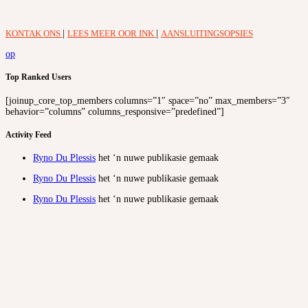
KONTAK ONS
|
LEES MEER OOR INK
|
AANSLUITINGSOPSIES
op
Top Ranked Users
[joinup_core_top_members columns=”1″ space=”no” max_members=”3″
behavior=”columns” columns_responsive=”predefined”]
Activity Feed
Ryno Du Plessis
het ‘n nuwe publikasie gemaak
Ryno Du Plessis
het ‘n nuwe publikasie gemaak
Ryno Du Plessis
het ‘n nuwe publikasie gemaak