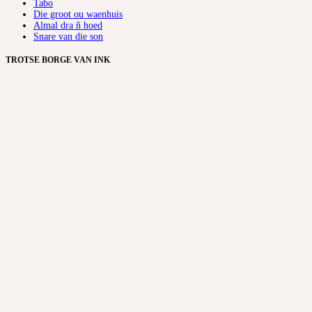
Tabo
Die groot ou waenhuis
Almal dra ñ hoed
Snare van die son
TROTSE BORGE VAN INK