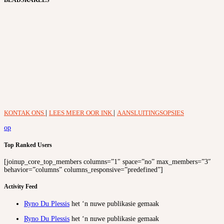
BLADSKAKELS
KONTAK ONS
|
LEES MEER OOR INK
|
AANSLUITINGSOPSIES
op
Top Ranked Users
[joinup_core_top_members columns=”1″ space=”no” max_members=”3″
behavior=”columns” columns_responsive=”predefined”]
Activity Feed
Ryno Du Plessis
het ‘n nuwe publikasie gemaak
Ryno Du Plessis
het ‘n nuwe publikasie gemaak