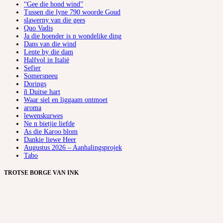
“Gee die hond wind”
Tussen die lyne 790 woorde Goud
slawerny van die gees
Quo Vadis
Ja die hoender is n wondelike ding
Dans van die wind
Lente by die dam
Halfvol in Italië
Sefier
Somersneeu
Dorings
ñ Duitse hart
Waar siel en liggaam ontmoet
aroma
lewenskurwes
Ne n bietjie liefde
As die Karoo blom
Dankie liewe Heer
Augustus 2026 – Aanhalingsprojek
Tabo
TROTSE BORGE VAN INK