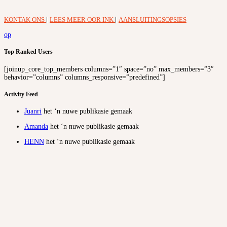
KONTAK ONS
|
LEES MEER OOR INK
|
AANSLUITINGSOPSIES
op
Top Ranked Users
[joinup_core_top_members columns=”1″ space=”no” max_members=”3″
behavior=”columns” columns_responsive=”predefined”]
Activity Feed
Juanri
het ‘n nuwe publikasie gemaak
Amanda
het ‘n nuwe publikasie gemaak
HENN
het ‘n nuwe publikasie gemaak