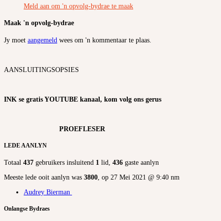
Meld aan om 'n opvolg-bydrae te maak
Maak 'n opvolg-bydrae
Jy moet
aangemeld
wees om 'n kommentaar te plaas.
AANSLUITINGSOPSIES
INK se gratis YOUTUBE kanaal, kom volg ons gerus
PROEFLESER
LEDE AANLYN
Totaal
437
gebruikers insluitend
1
lid,
436
gaste aanlyn
Meeste lede ooit aanlyn was
3800
, op 27 Mei 2021 @ 9:40 nm
Audrey Bierman
Onlangse Bydraes