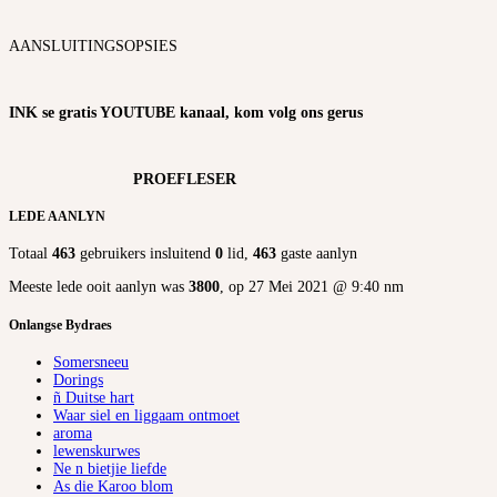
AANSLUITINGSOPSIES
INK se gratis YOUTUBE kanaal, kom volg ons gerus
PROEFLESER
LEDE AANLYN
Totaal
463
gebruikers insluitend
0
lid,
463
gaste aanlyn
Meeste lede ooit aanlyn was
3800
, op 27 Mei 2021 @ 9:40 nm
Onlangse Bydraes
Somersneeu
Dorings
ñ Duitse hart
Waar siel en liggaam ontmoet
aroma
lewenskurwes
Ne n bietjie liefde
As die Karoo blom