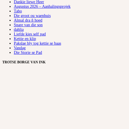
Dankie liewe Heer
Augustus 2026 – Aanhalingsprojek
Tabo
Die groot ou waenhuis
Almal dra ñ hoed
Snare van die son
dahlia
Liefde kies self pad
Kettie en klip
Pakslae bly tog kettie se baas
Vandag
Die Storie se Pad
TROTSE BORGE VAN INK