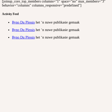
[joinup_core_top_members columns=”1″ space=”no” max_members=”3″
behavior=”columns” columns_responsive=”predefined”]
Activity Feed
Ryno Du Plessis
het ‘n nuwe publikasie gemaak
Ryno Du Plessis
het ‘n nuwe publikasie gemaak
Ryno Du Plessis
het ‘n nuwe publikasie gemaak