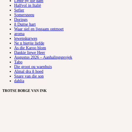
Lente by die dam
Halfvol in Italië
Sefier
Somersneeu
Dorings
ñ Duitse hart
Waar siel en liggaam ontmoet
aroma
lewenskurwes
Ne n bietjie liefde
As die Karoo blom
Dankie liewe Heer
Augustus 2026 – Aanhalingsprojek
Tabo
Die groot ou waenhuis
Almal dra ñ hoed
Snare van die son
dahlia
TROTSE BORGE VAN INK