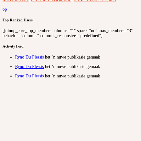
op
Top Ranked Users
[joinup_core_top_members columns=”1″ space=”no” max_members=”3″
behavior=”columns” columns_responsive=”predefined”]
Activity Feed
Ryno Du Plessis
het ‘n nuwe publikasie gemaak
Ryno Du Plessis
het ‘n nuwe publikasie gemaak
Ryno Du Plessis
het ‘n nuwe publikasie gemaak