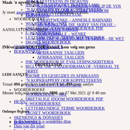
SKRYF
LEESTEKENS IN DIGKUNS
Maak 'n opvolg-bydrae
IDIOME EN GESEGDES IN AFRIKAANS
SO SKRYF JY ‘N LIMERICK – PHILIP DE VOS
‘N KOPKRAPPERY OOR KOPPELTEKENS
STOF EN TEGNIEK – GERT STRYDOM
Jy moet
aangemeld
wees om 'n kommentaar te plaas.
PLAGIAAT/LETTERDIEFSTAL
SKRYFKUNS
WOORDEBOEKE
4 SKRYFWENKE – ANNERLE BARNARD
WOORDEBOEK – WAT
101 WENKE VIR DIE SKRYF VAN FIKSIE –
DRIETALIGE IDOOM WOORDEBOEK PDF
DEUR ELIZE PARKER
AANSLUITINGSOPSIES
E-WOORDEBOEKE
KORTVERHALE – WENKE
LETTERKUNDIGE TERME WOORDEBOEK
HOE OM ‘N GRILSTORIE TE SKRYF – DE WET
DIGNET WOORDEBOEK
HUGO
SKENKINGS & DONASIES
INK se gratis YOUTUBE kanaal, kom volg ons gerus
TAALGIDSE
BOEKWINKEL
AFRIKAANSE TAALGIDS
AFRIKAANSE TAALGIDS
INK MODERATOR SE EVALUERINGSKRITERIA
PROEFLESER
RIGLYNE OM ‘N RADIODRAMA OF -VERHAAL TE
SKRYF
LEDE AANLYN
IDIOME EN GESEGDES IN AFRIKAANS
‘N KOPKRAPPERY OOR KOPPELTEKENS
Totaal
494
gebruikers insluitend
1
lid,
493
gaste aanlyn
PLAGIAAT/LETTERDIEFSTAL
WOORDEBOEKE
Meeste lede ooit aanlyn was
3800
, op 27 Mei 2021 @ 9:40 nm
WOORDEBOEK – WAT
DRIETALIGE IDOOM WOORDEBOEK PDF
HENN
E-WOORDEBOEKE
LETTERKUNDIGE TERME WOORDEBOEK
Onlangse Bydraes
DIGNET WOORDEBOEK
SKENKINGS & DONASIES
Ja die hoender is n wondelike ding
BOEKWINKEL
Dans van die wind