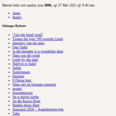
Meeste lede ooit aanlyn was
3800
, op 27 Mei 2021 @ 9:40 nm
Anze
Juanri
Onlangse Bydraes
“Gee die hond wind”
Tussen die lyne 790 woorde Goud
slawerny van die gees
Quo Vadis
Ja die hoender is n wondelike ding
Dans van die wind
Lente by die dam
Halfvol in Italië
Sefier
Somersneeu
Dorings
ñ Duitse hart
Waar siel en liggaam ontmoet
aroma
lewenskurwes
Ne n bietjie liefde
As die Karoo blom
Dankie liewe Heer
Augustus 2026 – Aanhalingsprojek
Tabo