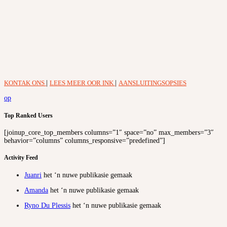
KONTAK ONS
|
LEES MEER OOR INK
|
AANSLUITINGSOPSIES
op
Top Ranked Users
[joinup_core_top_members columns=”1″ space=”no” max_members=”3″
behavior=”columns” columns_responsive=”predefined”]
Activity Feed
Juanri
het ‘n nuwe publikasie gemaak
Amanda
het ‘n nuwe publikasie gemaak
Ryno Du Plessis
het ‘n nuwe publikasie gemaak