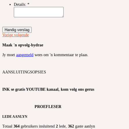
Details:
*
Handig verslag
Vorige
volgende
Maak 'n opvolg-bydrae
Jy moet
aangemeld
wees om 'n kommentaar te plaas.
AANSLUITINGSOPSIES
INK se gratis YOUTUBE kanaal, kom volg ons gerus
PROEFLESER
LEDE AANLYN
Totaal
364
gebruikers insluitend
2
lede,
362
gaste aanlyn