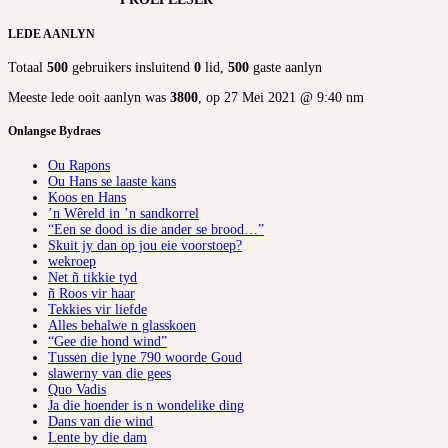
LEDE AANLYN
Totaal
500
gebruikers insluitend
0
lid,
500
gaste aanlyn
Meeste lede ooit aanlyn was
3800
, op 27 Mei 2021 @ 9:40 nm
Onlangse Bydraes
Ou Rapons
Ou Hans se laaste kans
Koos en Hans
’n Wêreld in ’n sandkorrel
“Een se dood is die ander se brood…”
Skuit jy dan op jou eie voorstoep?
wekroep
Net ñ tikkie tyd
ñ Roos vir haar
Tekkies vir liefde
Alles behalwe n glasskoen
“Gee die hond wind”
Tussen die lyne 790 woorde Goud
slawerny van die gees
Quo Vadis
Ja die hoender is n wondelike ding
Dans van die wind
Lente by die dam