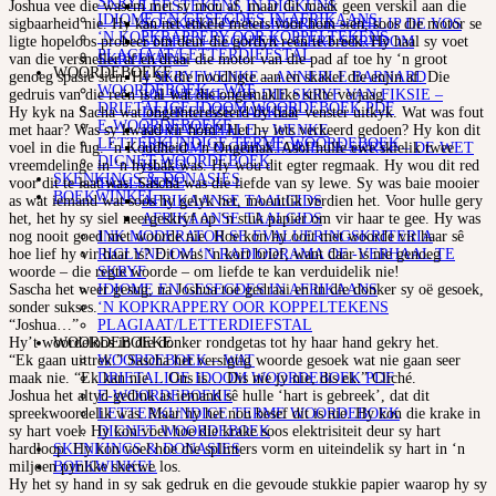
SKRYF
LEESTEKENS IN DIGKUNS
Joshua vee die wasem met sy mou af, maar dit maak geen verskil aan die
IDIOME EN GESEGDES IN AFRIKAANS
SO SKRYF JY ‘N LIMERICK – PHILIP DE VOS
sigbaarheid nie. Hy kan net enkele meters voor hom sien, soos die motor se
‘N KOPKRAPPERY OOR KOPPELTEKENS
STOF EN TEGNIEK – GERT STRYDOM
ligte hopeloos probeer om deur die gordyn reën te breek. Hy haal sy voet
PLAGIAAT/LETTERDIEFSTAL
SKRYFKUNS
van die versneller af en draai die motor van die pad af toe hy ‘n groot
WOORDEBOEKE
4 SKRYFWENKE – ANNERLE BARNARD
genoeg spasie sien. Hy sit die noodligte aan en skakel die enjin af. Die
WOORDEBOEK – WAT
101 WENKE VIR DIE SKRYF VAN FIKSIE –
gedruis van die reën is al wat die ongemaklike stilte verjaag.
DRIETALIGE IDOOM WOORDEBOEK PDF
DEUR ELIZE PARKER
Hy kyk na Sacha wat ongeïnteresseerd by haar venster uitkyk. Wat was fout
E-WOORDEBOEKE
KORTVERHALE – WENKE
met haar? Was sy kwaad vir hom? Het hy iets verkeerd gedoen? Hy kon dit
LETTERKUNDIGE TERME WOORDEBOEK
HOE OM ‘N GRILSTORIE TE SKRYF – DE WET
voel in die lug. ‘n Koudheid. ‘n Ongemak. Asof hulle ewe skielik twee
DIGNET WOORDEBOEK
HUGO
vreemdelinge in ‘n hysbak was. Hy wou dit egter regmaak. Hy wou dit red
SKENKINGS & DONASIES
TAALGIDSE
voor dit te laat was. Sascha was die liefde van sy lewe. Sy was baie mooier
BOEKWINKEL
AFRIKAANSE TAALGIDS
as wat iemand wat soos hy gelyk het, moontlik verdien het. Voor hulle gery
AFRIKAANSE TAALGIDS
het, het hy sy siel neergeskryf op ‘n stuk papier om vir haar te gee. Hy was
INK MODERATOR SE EVALUERINGSKRITERIA
nog nooit goed met woorde nie. Hoe kon hy ooit met woorde vir haar sê
RIGLYNE OM ‘N RADIODRAMA OF -VERHAAL TE
hoe lief hy vir haar is? Dit was ‘n kort brief, want daar is nie genoeg
SKRYF
woorde – die regte woorde – om liefde te kan verduidelik nie!
IDIOME EN GESEGDES IN AFRIKAANS
Sascha het weer gesug, na Joshua toe gedraai en in die donker sy oë gesoek,
‘N KOPKRAPPERY OOR KOPPELTEKENS
sonder sukses.
PLAGIAAT/LETTERDIEFSTAL
“Joshua…”
WOORDEBOEKE
Hy’t woordeloos in die donker rondgetas tot hy haar hand gekry het.
WOORDEBOEK – WAT
“Ek gaan uittrek.” Sascha het versigtig woorde gesoek wat nie gaan seer
DRIETALIGE IDOOM WOORDEBOEK PDF
maak nie. “Ek kan nie… Ons is… Dis nie jy nie, dis ek.” Cliché.
E-WOORDEBOEKE
Joshua het altyd gedink as iemand sê hulle ‘hart is gebreek’, dat dit
LETTERKUNDIGE TERME WOORDEBOEK
spreekwoordelik was. Maar hy het nou besef dit is nie. Hy kon die krake in
DIGNET WOORDEBOEK
sy hart voel. Hy kon voel hoe die krake soos elektrisiteit deur sy hart
SKENKINGS & DONASIES
hardloop. Hy kon voel hoe die splinters vorm en uiteindelik sy hart in ‘n
BOEKWINKEL
miljoen pynlike skerwe los.
Hy het sy hand in sy sak gedruk en die gevoude stukkie papier waarop hy sy