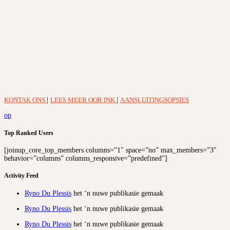
KONTAK ONS
|
LEES MEER OOR INK
|
AANSLUITINGSOPSIES
op
Top Ranked Users
[joinup_core_top_members columns=”1″ space=”no” max_members=”3″
behavior=”columns” columns_responsive=”predefined”]
Activity Feed
Ryno Du Plessis
het ‘n nuwe publikasie gemaak
Ryno Du Plessis
het ‘n nuwe publikasie gemaak
Ryno Du Plessis
het ‘n nuwe publikasie gemaak