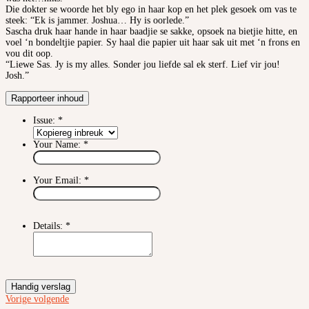
Die dokter se woorde het bly ego in haar kop en het plek gesoek om vas te
steek: “Ek is jammer. Joshua… Hy is oorlede.”
Sascha druk haar hande in haar baadjie se sakke, opsoek na bietjie hitte, en
voel ‘n bondeltjie papier. Sy haal die papier uit haar sak uit met ‘n frons en
vou dit oop.
“Liewe Sas. Jy is my alles. Sonder jou liefde sal ek sterf. Lief vir jou!
Josh.”
Rapporteer inhoud
Issue:
*
Your Name:
*
Your Email:
*
Details:
*
Handig verslag
Vorige
volgende