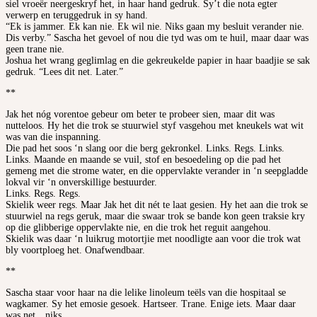
siel vroeër neergeskryf het, in haar hand gedruk. Sy’t die nota egter
verwerp en teruggedruk in sy hand.
“Ek is jammer. Ek kan nie. Ek wil nie. Niks gaan my besluit verander nie.
Dis verby.” Sascha het gevoel of nou die tyd was om te huil, maar daar was
geen trane nie.
Joshua het wrang geglimlag en die gekreukelde papier in haar baadjie se sak
gedruk. “Lees dit net. Later.”
**
Jak het nóg vorentoe gebeur om beter te probeer sien, maar dit was
nutteloos. Hy het die trok se stuurwiel styf vasgehou met kneukels wat wit
was van die inspanning.
Die pad het soos ‘n slang oor die berg gekronkel. Links. Regs. Links.
Links. Maande en maande se vuil, stof en besoedeling op die pad het
gemeng met die strome water, en die oppervlakte verander in ‘n seepgladde
lokval vir ‘n onverskillige bestuurder.
Links. Regs. Regs.
Skielik weer regs. Maar Jak het dit nét te laat gesien. Hy het aan die trok se
stuurwiel na regs geruk, maar die swaar trok se bande kon geen traksie kry
op die glibberige oppervlakte nie, en die trok het reguit aangehou.
Skielik was daar ‘n luikrug motortjie met noodligte aan voor die trok wat
bly voortploeg het. Onafwendbaar.
**
Sascha staar voor haar na die lelike linoleum teëls van die hospitaal se
wagkamer. Sy het emosie gesoek. Hartseer. Trane. Enige iets. Maar daar
was net…niks.