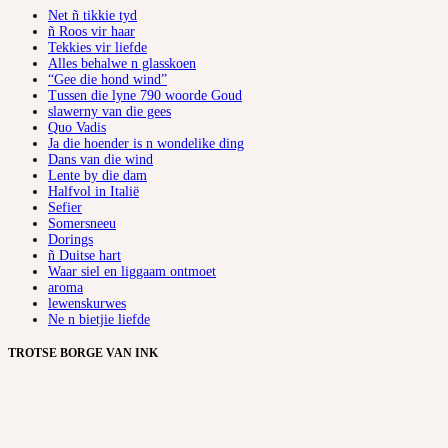
Net ñ tikkie tyd
ñ Roos vir haar
Tekkies vir liefde
Alles behalwe n glasskoen
“Gee die hond wind”
Tussen die lyne 790 woorde Goud
slawerny van die gees
Quo Vadis
Ja die hoender is n wondelike ding
Dans van die wind
Lente by die dam
Halfvol in Italië
Sefier
Somersneeu
Dorings
ñ Duitse hart
Waar siel en liggaam ontmoet
aroma
lewenskurwes
Ne n bietjie liefde
TROTSE BORGE VAN INK