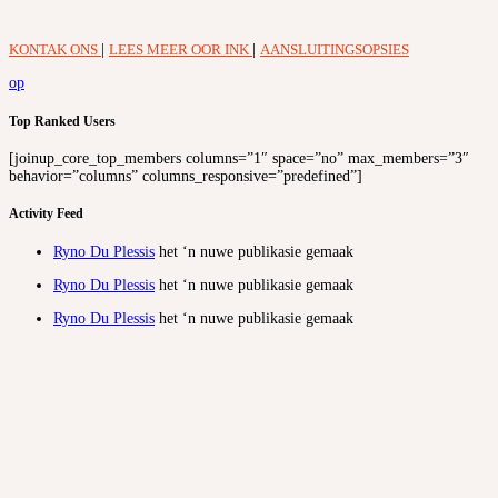
KONTAK ONS
|
LEES MEER OOR INK
|
AANSLUITINGSOPSIES
op
Top Ranked Users
[joinup_core_top_members columns=”1″ space=”no” max_members=”3″
behavior=”columns” columns_responsive=”predefined”]
Activity Feed
Ryno Du Plessis
het ‘n nuwe publikasie gemaak
Ryno Du Plessis
het ‘n nuwe publikasie gemaak
Ryno Du Plessis
het ‘n nuwe publikasie gemaak