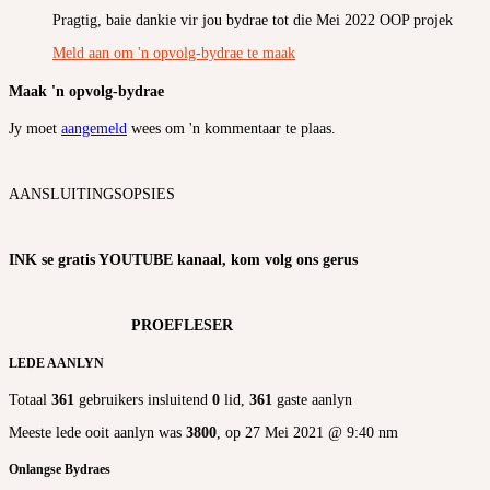
Pragtig, baie dankie vir jou bydrae tot die Mei 2022 OOP projek
Meld aan om 'n opvolg-bydrae te maak
Maak 'n opvolg-bydrae
Jy moet
aangemeld
wees om 'n kommentaar te plaas.
AANSLUITINGSOPSIES
INK se gratis YOUTUBE kanaal, kom volg ons gerus
PROEFLESER
LEDE AANLYN
Totaal
361
gebruikers insluitend
0
lid,
361
gaste aanlyn
Meeste lede ooit aanlyn was
3800
, op 27 Mei 2021 @ 9:40 nm
Onlangse Bydraes