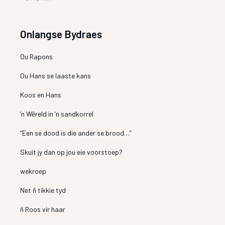
Onlangse Bydraes
Ou Rapons
Ou Hans se laaste kans
Koos en Hans
’n Wêreld in ’n sandkorrel
“Een se dood is die ander se brood…”
Skuit jy dan op jou eie voorstoep?
wekroep
Net ñ tikkie tyd
ñ Roos vir haar