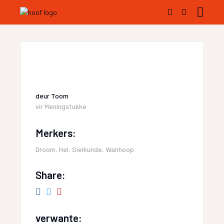
deur
Toom
vir
Meningstukke
Merkers:
Droom
,
Hel
,
Sielkunde
,
Wanhoop
Share:
verwante: