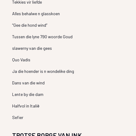
Tekkies vir liefde
Alles behalwe n glasskoen
“Gee die hond wind”
Tussen die lyne 790 woorde Goud
slawerny van die gees
Quo Vadis
Ja die hoender is n wondelike ding
Dans van die wind
Lente by die dam
Halfvol in Italië
Sefier
TROTSE BORGE VAN INK