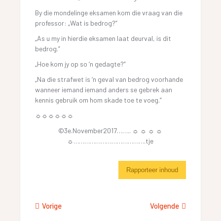
By die mondelinge eksamen kom die vraag van die
professor: „Wat is bedrog?”
„As u my in hierdie eksamen laat deurval, is dit
bedrog.”
„Hoe kom jy op so ‘n gedagte?”
„Na die strafwet is ‘n geval van bedrog voorhande
wanneer iemand iemand anders se gebrek aan
kennis gebruik om hom skade toe te voeg.”
☼☼☼☼☼☼
©3e.November2017…….. ☼ ☼ ☼ ☼
☼………………………………….tje
Rapporteer inhoud
Vorige
Volgende