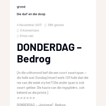
grond
Die duif en die doop
4 November 2017
385
gesien
0 Komentare
0
hou van
DONDERDAG –
Bedrog
[In die volksmond leef die een soort swartspan —
dis hulle wat Sondag (moet) werk. (Of hulle dan die
res van die week vry het?) Die ander span is ook
swart geklee: Die kaste van die regspleërs, ook
bekend as die juriste.]
☼☼☼☼☼☼
DONDERDAG – „Juristerei”: Bedrog