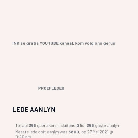
INK se gratis YOUTUBE kanaal, kom volg ons gerus
PROEFLESER
LEDE AANLYN
Totaal
355
gebruikers insluitend
0
lid,
355
gaste aanlyn
Meeste lede ooit aanlyn was
3800
, op 27 Mei 2021 @
9:40 nm