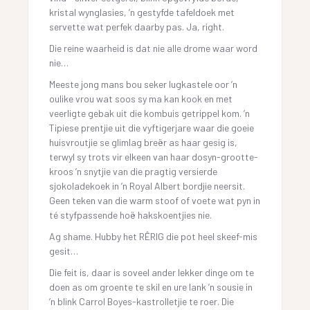
kristal wynglasies, ’n gestyfde tafeldoek met
servette wat perfek daarby pas. Ja, right.
Die reine waarheid is dat nie alle drome waar word
nie…
Meeste jong mans bou seker lugkastele oor ’n
oulike vrou wat soos sy ma kan kook en met
veerligte gebak uit die kombuis getrippel kom. ’n
Tipiese prentjie uit die vyftigerjare waar die goeie
huisvroutjie se glimlag breër as haar gesig is,
terwyl sy trots vir elkeen van haar dosyn-grootte-
kroos ’n snytjie van die pragtig versierde
sjokoladekoek in ’n Royal Albert bordjie neersit.
Geen teken van die warm stoof of voete wat pyn in
té styfpassende hoë hakskoentjies nie.
Ag shame. Hubby het RÊRIG die pot heel skeef-mis
gesit…
Die feit is, daar is soveel ander lekker dinge om te
doen as om groente te skil en ure lank ’n sousie in
’n blink Carrol Boyes-kastrolletjie te roer. Die