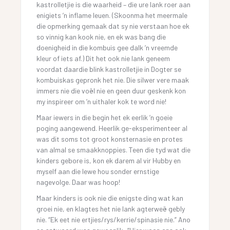
kastrolletjie is die waarheid – die ure lank roer aan
enigiets ’n inflame leuen. (Skoonma het meermale
die opmerking gemaak dat sy nie verstaan hoe ek
so vinnig kan kook nie, en ek was bang die
doenigheid in die kombuis gee dalk ’n vreemde
kleur of iets af.) Dit het ook nie lank geneem
voordat daardie blink kastrolletjie in Dogter se
kombuiskas gepronk het nie. Die silwer vere maak
immers nie die voël nie en geen duur geskenk kon
my inspireer om ’n uithaler kok te word nie!
Maar iewers in die begin het ek eerlik ’n goeie
poging aangewend. Heerlik ge-eksperimenteer al
was dit soms tot groot konsternasie en protes
van almal se smaakknoppies. Teen die tyd wat die
kinders gebore is, kon ek darem al vir Hubby en
myself aan die lewe hou sonder ernstige
nagevolge. Daar was hoop!
Maar kinders is ook nie die enigste ding wat kan
groei nie, en klagtes het nie lank agterweë gebly
nie. “Ek eet nie ertjies/rys/kerrie/spinasie nie.” Ano