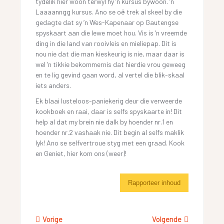
tydelik hier woon terwyl hy ’n kursus bywoon. ’n
Laaaanngg kursus. Ano se oë trek al skeel by die
gedagte dat sy ’n Wes-Kapenaar op Gautengse
spyskaart aan die lewe moet hou. Vis is ’n vreemde
ding in die land van rooivleis en mieliepap. Dit is
nou nie dat die man kieskeurig is nie, maar daar is
wel ’n tikkie bekommernis dat hierdie vrou geweeg
en te lig gevind gaan word, al vertel die blik-skaal
iets anders.
Ek blaai lusteloos-paniekerig deur die verweerde
kookboek en raai, daar is selfs spyskaarte in! Dit
help al dat my brein nie dalk by hoender nr.1 en
hoender nr.2 vashaak nie. Dit begin al selfs maklik
lyk! Ano se selfvertroue styg met een graad. Kook
en Geniet, hier kom ons (weer)!
Rapporteer inhoud
Vorige
Volgende