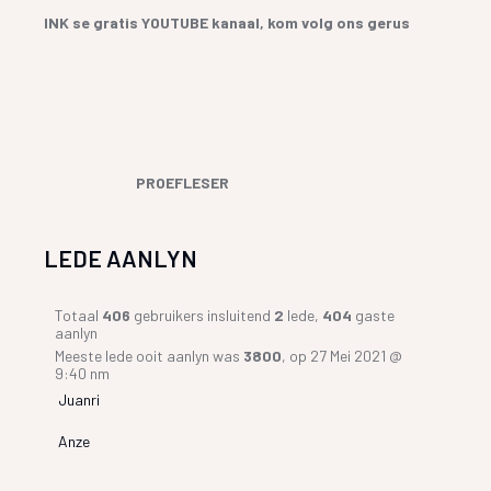
INK se gratis YOUTUBE kanaal, kom volg ons gerus
PROEFLESER
LEDE AANLYN
Totaal
406
gebruikers insluitend
2
lede,
404
gaste
aanlyn
Meeste lede ooit aanlyn was
3800
, op 27 Mei 2021 @
9:40 nm
Juanri
Anze