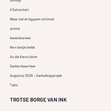
Dorings
ñ Duitse hart
Waar siel en liggaam ontmoet
aroma
lewenskurwes
Ne n bietjie liefde
As die Karoo blom
Dankie liewe Heer
Augustus 2026 – Aanhalingsprojek
Tabo
TROTSE BORGE VAN INK