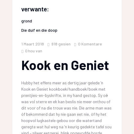
verwante:
grond
Die duif en die doop
1 Maart 2018
918
gesien
0 Komentare
0
hou van
Kook en Geniet
Hubby het effens meer as dertig jaar gelede ’n
Kook en Geniet kookboek/handboek/boek met
prentjies-en-byskrifte, in my hand gestop. Sy oë
was vol sterre en ek kan beslis nie meer onthou of
dit voor of na die troue was nie. Die arme man was
óf bekommerd dat hy nie gaan eet nie, óf hy het
hoopvol lugkastele gebou oor die watertand
geregte wat hul weg na ’n keurig gedekte tafel sou
vind – silwer eetgerei, blink opgevryfde borde,