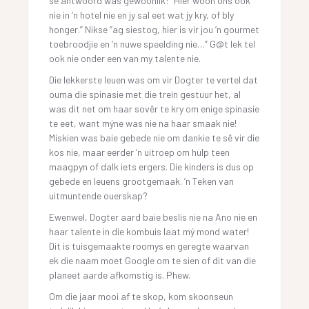
se antwoord was gewoonlik: “Hier woon ons ook
nie in ’n hotel nie en jy sal eet wat jy kry, of bly
honger.” Nikse “ag siestog, hier is vir jou ’n gourmet
toebroodjie en ’n nuwe speelding nie…” G@t lek tel
ook nie onder een van my talente nie.
Die lekkerste leuen was om vir Dogter te vertel dat
ouma die spinasie met die trein gestuur het, al
was dit net om haar sovêr te kry om enige spinasie
te eet, want mýne was nie na haar smaak nie!
Miskien was baie gebede nie om dankie te sê vir die
kos nie, maar eerder ’n uitroep om hulp teen
maagpyn of dalk iets ergers. Die kinders is dus op
gebede en leuens grootgemaak. ’n Teken van
uitmuntende ouerskap?
Ewenwel, Dogter aard baie beslis nie na Ano nie en
haar talente in die kombuis laat mý mond water!
Dit is tuisgemaakte roomys en geregte waarvan
ek die naam moet Google om te sien of dit van die
planeet aarde afkomstig is. Phew.
Om die jaar mooi af te skop, kom skoonseun