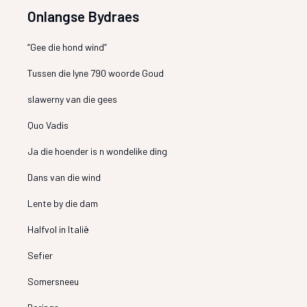
Onlangse Bydraes
“Gee die hond wind”
Tussen die lyne 790 woorde Goud
slawerny van die gees
Quo Vadis
Ja die hoender is n wondelike ding
Dans van die wind
Lente by die dam
Halfvol in Italië
Sefier
Somersneeu