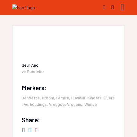
deur
Ano
vir
Rubrieke
Merkers:
Behoefte
,
Droom
,
Familie
,
Huwelik
,
Kinders
,
Ouers
,
Verhoudings
,
Vreugde
,
Vrouens
,
Wense
Share: