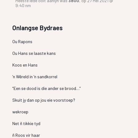
Meeste lede ooit aanlyn was
3800
, op 27 Mei 2021 @
9:40 nm
Onlangse Bydraes
Ou Rapons
Ou Hans se laaste kans
Koos en Hans
’n Wêreld in ’n sandkorrel
“Een se dood is die ander se brood…”
Skuit jy dan op jou eie voorstoep?
wekroep
Net ñ tikkie tyd
ñ Roos vir haar