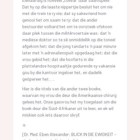
Eienaardig is hoeveel „toeval” daar saamspeel:
Dat hy op die laaste nippertjie besluit het om níe
met die trein te ry nie; dat sy sakevriend hom
genooi het om saam te ry; dat die ander
bestuurder volhard het om te oorsteek ofskoon
daar plek tussen die militêrvoertuie was: dat ‘n
mediese doktor so te sê onmiddellik op die toneel
afgekom het; dat die jong tandarts ‘n paar minute
later met ‘n adrenalienspuit opgedaag het; dat die
vrou gebid het; dat die hoofarts in die
plattelandse hospitaaltjie gedurende sy vakansie
gou by die kantoor ingeloer het, en dadelik
geöpereer het . . .
Hier is die titels van die ander twee boeke,
waarvan my vrou díe deur die Amerikaanse chirurg
gelees het. Onse gasvrou het my toegelaat om die
boek deur die Suid-Afrikaner uit te leen, en ek wil
miskien ook iets daaroor skryf.
☼
[Dr. Med. Eben Alexander: BLICK IN DIE EWIGKEIT –