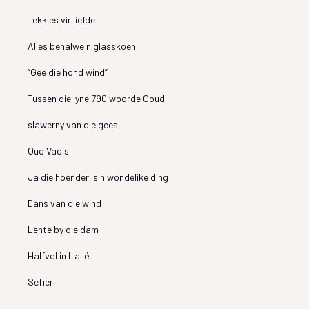
Tekkies vir liefde
Alles behalwe n glasskoen
“Gee die hond wind”
Tussen die lyne 790 woorde Goud
slawerny van die gees
Quo Vadis
Ja die hoender is n wondelike ding
Dans van die wind
Lente by die dam
Halfvol in Italië
Sefier