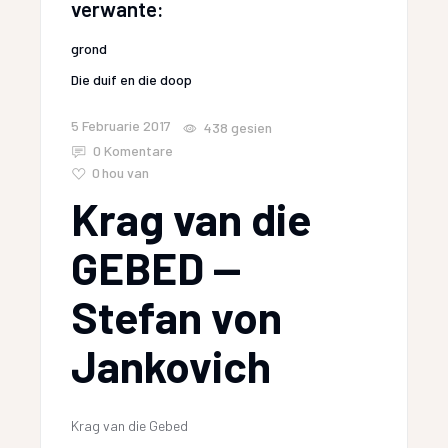
verwante:
grond
Die duif en die doop
5 Februarie 2017
438
gesien
0 Komentare
0
hou van
Krag van die
GEBED —
Stefan von
Jankovich
Krag van die Gebed