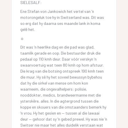
SIELESALF:
Ene Stefan von Jankowich het vertel van ‘n
motorongeluk toe hy in Switserland was. Dit was
so erg dat hy daarna ses maande lank in koma
gelê het.
☼
Dit was ‘n heerlike dag en die pad was glad,
taamlik gerade en oop. Die bestuurder druk die
pedaal op 110 kmh deur. Daar vóór verskyn ‘n
swaarvoertuig wat teen 80 kmh op hom afstuur.
Die krag van die botsing ontspreek 190 kmh teen
die muur. Hy sê hy het soveel bewussyn bybehou
dat hy die sirkel van mense om hom kon
waarneem, die ongevalhelpers: polisie,
nooddokter, medics, brandweermanne met die
ysterskêre, alles. In die agtergrond tussen die
koppe en skouers van die omstaanders bemerk hy
‘n vrou. Hy het gesien en — tussen al die lawaai
deur — gehoor dat sy ‘n gebed prewel. Hy was nie ‘n
Switser nie maar het alles duidelik verstaan wat