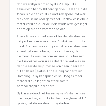
dog waarskynlik om en by die 200 kpu. Die
sakevriend het by 110 hard gebriek. Te laat. Op die
foto’s is die pad vol dik swart remspore, tot war
die voertuie mekaar getref het. Jankovich is etlike
meter ver uit die kar deur die windskerm geslinger
en het op die pad vorentoe beland.
Toevallig was ‘n mediese doktor dadelik daar en
het probeer om sy mond met ‘n stuk hout oop te
maak. Sy mond was vol glassplitters en daar was
soveel gebreekte bene, ook sy ribbekas, dat dit
nie moontlik was om hom kunsmatig te beäsem
nie. Die doktor wou juis sê dat dit te laat was en
dat die eerste-hulp-mense kon gaan, daar’s vir
hulle niks nie („exitus”), toe ‘n jong tandarts uit
Hamburg uit sy kar spring en sê, „Mag ek maar,
meneer die kollega?” en steek hom ‘n
adrenalienspuit in die hart.
Sy kliniese dood het tussen vyf-en-’n-half en ses
minute geduur, en in dié tyd het hy sy „lewensfilm”
gesien, het die oordele oor sy dade en