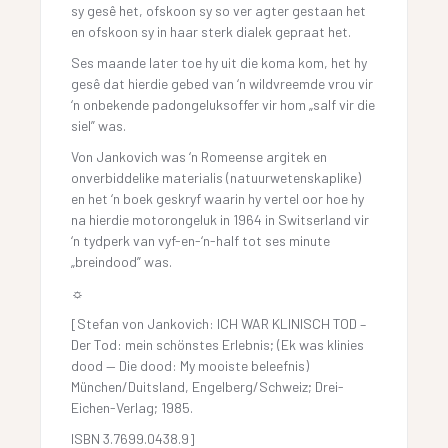
sy gesê het, ofskoon sy so ver agter gestaan het
en ofskoon sy in haar sterk dialek gepraat het.
Ses maande later toe hy uit die koma kom, het hy
gesê dat hierdie gebed van ‘n wildvreemde vrou vir
‘n onbekende padongeluksoffer vir hom „salf vir die
siel” was.
Von Jankovich was ‘n Romeense argitek en
onverbiddelike materialis (natuurwetenskaplike)
en het ‘n boek geskryf waarin hy vertel oor hoe hy
na hierdie motorongeluk in 1964 in Switserland vir
‘n tydperk van vyf-en-‘n-half tot ses minute
„breindood” was.
☼
[Stefan von Jankovich: ICH WAR KLINISCH TOD –
Der Tod: mein schönstes Erlebnis; (Ek was klinies
dood — Die dood: My mooiste beleefnis)
München/Duitsland, Engelberg/Schweiz; Drei-
Eichen-Verlag; 1985.
ISBN 3.7699.0438.9]