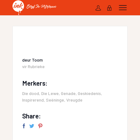
deur
Toom
vir
Rubrieke
Merkers:
Die dood
,
Die Lewe
,
Genade
,
Geskiedenis
,
Inspirerend
,
Seëninge
,
Vreugde
Share: