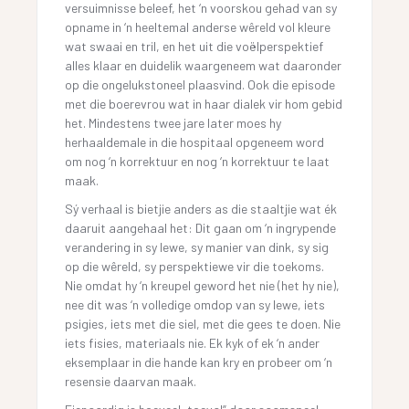
versuimnisse beleef, het ‘n voorskou gehad van sy
opname in ‘n heeltemal anderse wêreld vol kleure
wat swaai en tril, en het uit die voëlperspektief
alles klaar en duidelik waargeneem wat daaronder
op die ongelukstoneel plaasvind. Ook die episode
met die boerevrou wat in haar dialek vir hom gebid
het. Mindestens twee jare later moes hy
herhaaldemale in die hospitaal opgeneem word
om nog ‘n korrektuur en nog ‘n korrektuur te laat
maak.
Sý verhaal is bietjie anders as die staaltjie wat ék
daaruit aangehaal het: Dit gaan om ‘n ingrypende
verandering in sy lewe, sy manier van dink, sy sig
op die wêreld, sy perspektiewe vir die toekoms.
Nie omdat hy ‘n kreupel geword het nie (het hy nie),
nee dit was ‘n volledige omdop van sy lewe, iets
psigies, iets met die siel, met die gees te doen. Nie
iets fisies, materiaals nie. Ek kyk of ek ‘n ander
eksemplaar in die hande kan kry en probeer om ‘n
resensie daarvan maak.