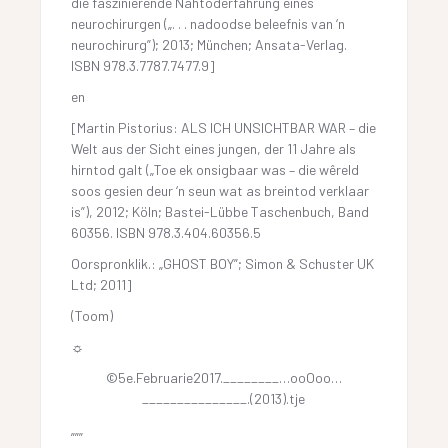
die faszinierende Nahtoderfahrung eines
neurochirurgen („. . . nadoodse beleefnis van ‘n
neurochirurg”); 2013; München; Ansata-Verlag.
ISBN 978.3.7787.7477.9]
en
[Martin Pistorius: ALS ICH UNSICHTBAR WAR – die
Welt aus der Sicht eines jungen, der 11 Jahre als
hirntod galt („Toe ek onsigbaar was – die wêreld
soos gesien deur ‘n seun wat as breintod verklaar
is”), 2012; Köln; Bastei-Lübbe Taschenbuch, Band
60356. ISBN 978.3.404.60356.5
Oorspronklik.: „GHOST BOY”; Simon & Schuster UK
Ltd; 2011]
(Toom)
☼
©5e.Februarie2017.________…ooOoo…
_______________.(2013).tje
„„„