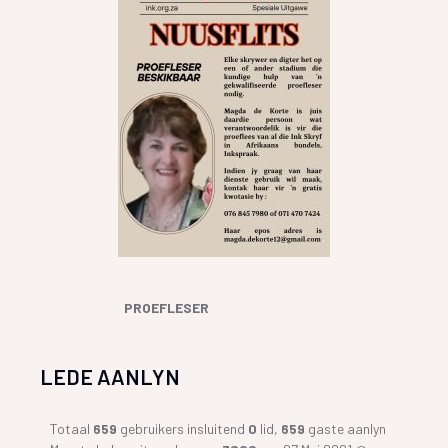
PROEFLESER
LEDE AANLYN
Totaal
659
gebruikers insluitend
0
lid,
659
gaste aanlyn