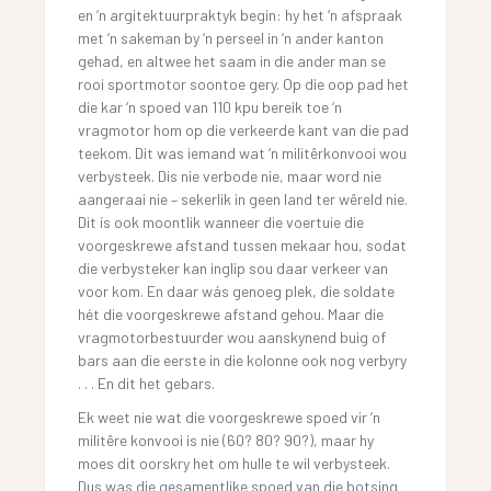
en ‘n argitektuurpraktyk begin: hy het ‘n afspraak
met ‘n sakeman by ‘n perseel in ‘n ander kanton
gehad, en altwee het saam in die ander man se
rooi sportmotor soontoe gery. Op die oop pad het
die kar ‘n spoed van 110 kpu bereik toe ‘n
vragmotor hom op die verkeerde kant van die pad
teekom. Dit was iemand wat ‘n militêrkonvooi wou
verbysteek. Dis nie verbode nie, maar word nie
aangeraai nie – sekerlik in geen land ter wêreld nie.
Dit ís ook moontlik wanneer die voertuie die
voorgeskrewe afstand tussen mekaar hou, sodat
die verbysteker kan inglip sou daar verkeer van
voor kom. En daar wás genoeg plek, die soldate
hét die voorgeskrewe afstand gehou. Maar die
vragmotorbestuurder wou aanskynend buig of
bars aan die eerste in die kolonne ook nog verbyry
. . . En dit het gebars.
Ek weet nie wat die voorgeskrewe spoed vir ‘n
militêre konvooi is nie (60? 80? 90?), maar hy
moes dit oorskry het om hulle te wil verbysteek.
Dus was die gesamentlike spoed van die botsing