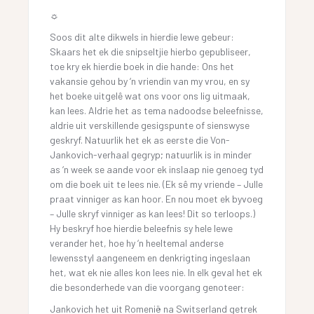
☼
Soos dit alte dikwels in hierdie lewe gebeur:
Skaars het ek die snipseltjie hierbo gepubliseer,
toe kry ek hierdie boek in die hande: Ons het
vakansie gehou by ‘n vriendin van my vrou, en sy
het boeke uitgelê wat ons voor ons lig uitmaak,
kan lees. Aldrie het as tema nadoodse beleefnisse,
aldrie uit verskillende gesigspunte of sienswyse
geskryf. Natuurlik het ek as eerste die Von-
Jankovich-verhaal gegryp; natuurlik is in minder
as ‘n week se aande voor ek inslaap nie genoeg tyd
om die boek uit te lees nie. (Ek sê my vriende – Julle
praat vinniger as kan hoor. En nou moet ek byvoeg
– Julle skryf vinniger as kan lees! Dit so terloops.)
Hy beskryf hoe hierdie beleefnis sy hele lewe
verander het, hoe hy ‘n heeltemal anderse
lewensstyl aangeneem en denkrigting ingeslaan
het, wat ek nie alles kon lees nie. In elk geval het ek
die besonderhede van die voorgang genoteer:
Jankovich het uit Romenië na Switserland getrek