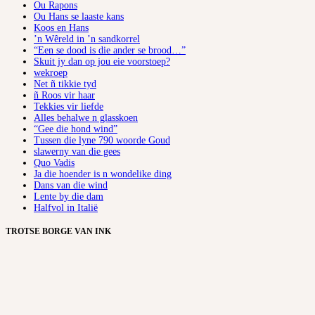
Ou Rapons
Ou Hans se laaste kans
Koos en Hans
’n Wêreld in ’n sandkorrel
“Een se dood is die ander se brood…”
Skuit jy dan op jou eie voorstoep?
wekroep
Net ñ tikkie tyd
ñ Roos vir haar
Tekkies vir liefde
Alles behalwe n glasskoen
“Gee die hond wind”
Tussen die lyne 790 woorde Goud
slawerny van die gees
Quo Vadis
Ja die hoender is n wondelike ding
Dans van die wind
Lente by die dam
Halfvol in Italië
TROTSE BORGE VAN INK