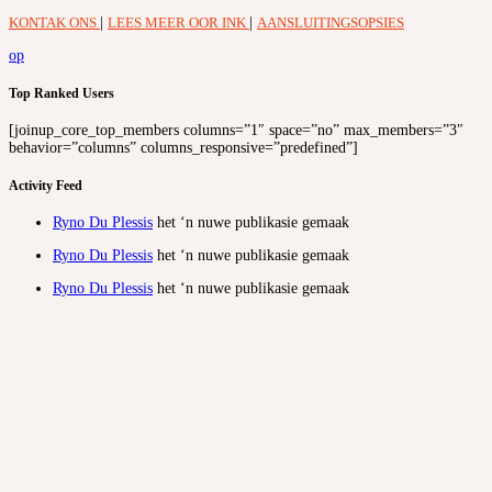
KONTAK ONS
|
LEES MEER OOR INK
|
AANSLUITINGSOPSIES
op
Top Ranked Users
[joinup_core_top_members columns=”1″ space=”no” max_members=”3″
behavior=”columns” columns_responsive=”predefined”]
Activity Feed
Ryno Du Plessis
het ‘n nuwe publikasie gemaak
Ryno Du Plessis
het ‘n nuwe publikasie gemaak
Ryno Du Plessis
het ‘n nuwe publikasie gemaak