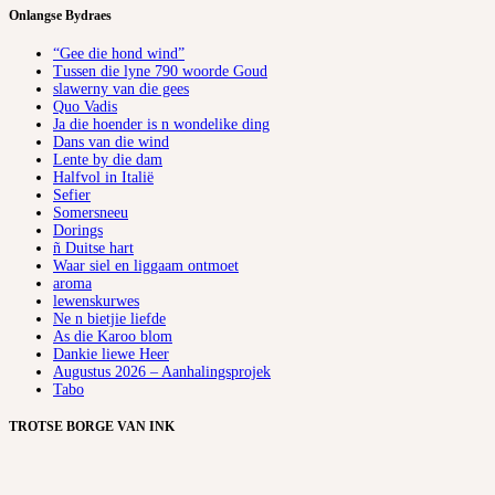
Onlangse Bydraes
“Gee die hond wind”
Tussen die lyne 790 woorde Goud
slawerny van die gees
Quo Vadis
Ja die hoender is n wondelike ding
Dans van die wind
Lente by die dam
Halfvol in Italië
Sefier
Somersneeu
Dorings
ñ Duitse hart
Waar siel en liggaam ontmoet
aroma
lewenskurwes
Ne n bietjie liefde
As die Karoo blom
Dankie liewe Heer
Augustus 2026 – Aanhalingsprojek
Tabo
TROTSE BORGE VAN INK