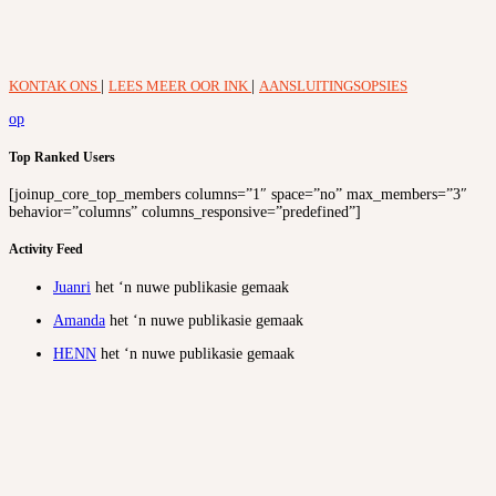
KONTAK ONS
|
LEES MEER OOR INK
|
AANSLUITINGSOPSIES
op
Top Ranked Users
[joinup_core_top_members columns=”1″ space=”no” max_members=”3″
behavior=”columns” columns_responsive=”predefined”]
Activity Feed
Juanri
het ‘n nuwe publikasie gemaak
Amanda
het ‘n nuwe publikasie gemaak
HENN
het ‘n nuwe publikasie gemaak