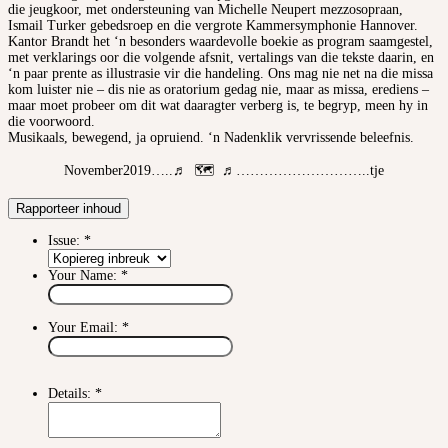
die jeugkoor, met ondersteuning van Michelle Neupert mezzo­sopraan,
Ismail Turker gebedsroep en die vergrote Kammersymphonie Hannover.
Kantor Brandt het ‘n besonders waardevolle boekie as program saamgestel,
met verklarings oor die volgende afsnit, vertalings van die tekste daarin, en
‘n paar prente as illustrasie vir die handeling. Ons mag nie net na die missa
kom luister nie – dis nie as oratorium gedag nie, maar as missa, erediens –
maar moet probeer om dit wat daaragter verberg is, te begryp, meen hy in
die voorwoord.
Musikaals, bewegend, ja opruiend. ‘n Nadenklik vervrissende beleefnis.
November2019…..♬ 🗺 ♬………………………..tje
Rapporteer inhoud
Issue:
*
Your Name:
*
Your Email:
*
Details:
*