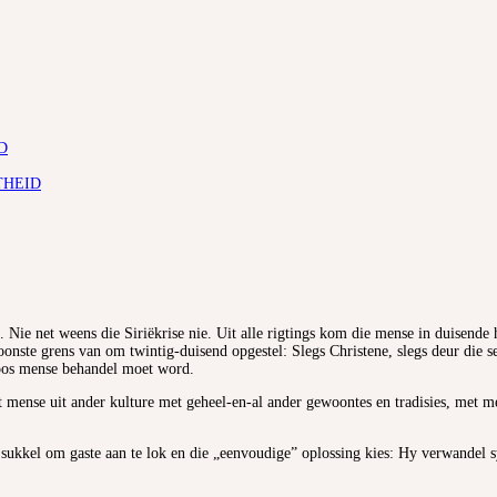
D
THEID
. Nie net weens die Siriëkrise nie. Uit alle rigtings kom die mense in duisende
te grens van om twintig-duisend opgestel: Slegs Christene, slegs deur die sekuri
 soos mense behandel moet word.
met mense uit ander kulture met geheel-en-al ander gewoontes en tradisies, met
sukkel om gaste aan te lok en die „eenvoudige” oplossing kies: Hy verwandel sy h