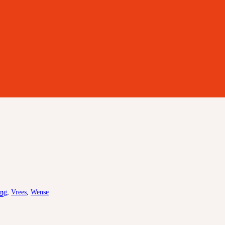
ing
,
Vrees
,
Wense
D