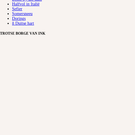
Halfvol in Italië
Sefier
Somersneeu
Dorings
ñ Duitse hart
TROTSE BORGE VAN INK