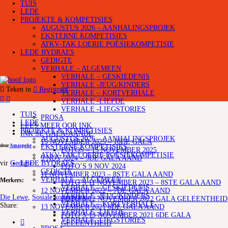
TUIS
LEDE
PROJEKTE & KOMPETISIES
AUGUSTUS 2026 – AANHALINGSPROJEK
EKSTERNE KOMPETISIES
ATKV-TAK LOERIE POËSIEKOMPETISIE
LEDE BYDRAES
GEDIGTE
VERHALE – ALGEMEEN
VERHALE – GESKIEDENIS
VERHALE -JEUG/KINDERS
Teken in
Registreer
VERHALE – KORTVERHALE
VERHALE -LIEFDE
VERHALE -LIEGSTORIES
TUIS
PROSA
LEDE
LEES MEER OOR INK
PROJEKTE & KOMPETISIES
INK SE GALA-AANDE
AUGUSTUS 2026 – AANHALINGSPROJEK
15 NOVEMBER 2025 – 10DE GALA
deur
Amaspoke
EKSTERNE KOMPETISIES
FOTOS – 15 NOVEMBER 2025
ATKV-TAK LOERIE POËSIEKOMPETISIE
9 NOV 2024 – 9DE GALA AAND
vir
Gedigte
LEDE BYDRAES
FOTO’S 9 NOV 2024
GEDIGTE
11 NOVEMBER 2023 – 8STE GALA AAND
VERHALE – ALGEMEEN
Merkers:
FOTO’S 11 NOVEMBER 2023 – 8STE GALA AAND
VERHALE – GESKIEDENIS
12 NOVEMBER 2022 – 7DE GALA AAND
VERHALE -JEUG/KINDERS
Die Lewe
,
Sosiale kommentaar
FOTO’S 12 NOVEMBER 2022 GALA GELEENTHEID
VERHALE – KORTVERHALE
Share:
13 NOVEMBER 2021 6DE GALA AAND
VERHALE -LIEFDE
FOTO’S 13 NOVEMBER 2021 6DE GALA
VERHALE -LIEGSTORIES
GELEENTHEID