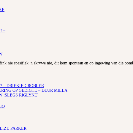
KE
? –
W
bedink nie spesifiek 'n skrywe nie, dit kom spontaan en op ingewing van die oo
? – DRIEKIE GROBLER
ING OP GEDIGTE – DEUR MILLA
W :SLEGS RIGLYNE]
GO
ELIZE PARKER