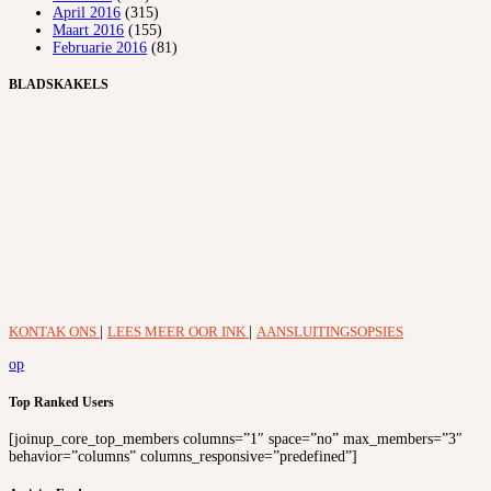
April 2016
(315)
Maart 2016
(155)
Februarie 2016
(81)
BLADSKAKELS
KONTAK ONS
|
LEES MEER OOR INK
|
AANSLUITINGSOPSIES
op
Top Ranked Users
[joinup_core_top_members columns=”1″ space=”no” max_members=”3″
behavior=”columns” columns_responsive=”predefined”]