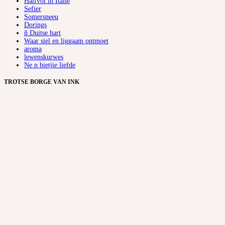
Halfvol in Italië
Sefier
Somersneeu
Dorings
ñ Duitse hart
Waar siel en liggaam ontmoet
aroma
lewenskurwes
Ne n bietjie liefde
TROTSE BORGE VAN INK