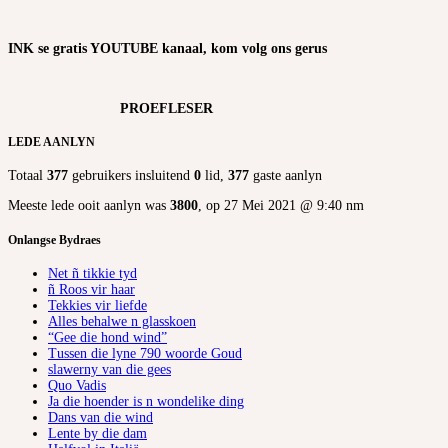
INK se gratis YOUTUBE kanaal, kom volg ons gerus
PROEFLESER
LEDE AANLYN
Totaal
377
gebruikers insluitend
0
lid,
377
gaste aanlyn
Meeste lede ooit aanlyn was
3800
, op 27 Mei 2021 @ 9:40 nm
Onlangse Bydraes
Net ñ tikkie tyd
ñ Roos vir haar
Tekkies vir liefde
Alles behalwe n glasskoen
“Gee die hond wind”
Tussen die lyne 790 woorde Goud
slawerny van die gees
Quo Vadis
Ja die hoender is n wondelike ding
Dans van die wind
Lente by die dam