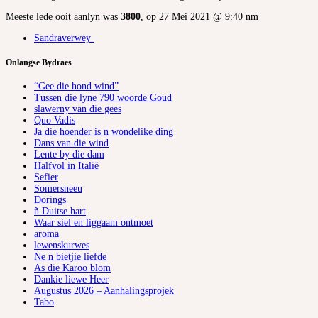
Meeste lede ooit aanlyn was
3800
, op 27 Mei 2021 @ 9:40 nm
Sandraverwey
Onlangse Bydraes
“Gee die hond wind”
Tussen die lyne 790 woorde Goud
slawerny van die gees
Quo Vadis
Ja die hoender is n wondelike ding
Dans van die wind
Lente by die dam
Halfvol in Italië
Sefier
Somersneeu
Dorings
ñ Duitse hart
Waar siel en liggaam ontmoet
aroma
lewenskurwes
Ne n bietjie liefde
As die Karoo blom
Dankie liewe Heer
Augustus 2026 – Aanhalingsprojek
Tabo