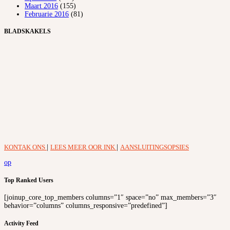
Maart 2016
(155)
Februarie 2016
(81)
BLADSKAKELS
KONTAK ONS
|
LEES MEER OOR INK
|
AANSLUITINGSOPSIES
op
Top Ranked Users
[joinup_core_top_members columns=”1″ space=”no” max_members=”3″
behavior=”columns” columns_responsive=”predefined”]
Activity Feed