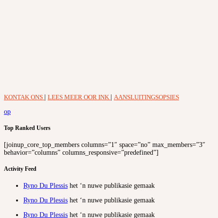
KONTAK ONS
|
LEES MEER OOR INK
|
AANSLUITINGSOPSIES
op
Top Ranked Users
[joinup_core_top_members columns=”1″ space=”no” max_members=”3″
behavior=”columns” columns_responsive=”predefined”]
Activity Feed
Ryno Du Plessis
het ‘n nuwe publikasie gemaak
Ryno Du Plessis
het ‘n nuwe publikasie gemaak
Ryno Du Plessis
het ‘n nuwe publikasie gemaak