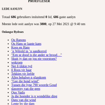
PROEFLESER
LEDE AANLYN
Totaal
686
gebruikers insluitend
0
lid,
686
gaste aanlyn
Meeste lede ooit aanlyn was
3800
, op 27 Mei 2021 @ 9:40 nm
Onlangse Bydraes
Ou Rapons
Ou Hans se laaste kans
Koos en Hans
’n Wêreld in ’n sandkorrel
“Een se dood is die ander se brood…”
Skuit jy dan op jou eie voorstoep?
wekroep
Net ñ tikkie tyd
ñ Roos vir haar
Tekkies vir liefde
Alles behalwe n glasskoen
“Gee die hond wind”
Tussen die lyne 790 woorde Goud
slawerny van die gees
Quo Vadis
Ja die hoender is n wondelike ding
Dans van die wind
Lente by die dam