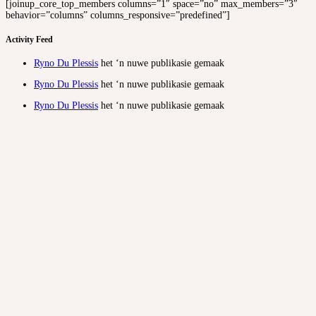
[joinup_core_top_members columns=”1″ space=”no” max_members=”3″
behavior=”columns” columns_responsive=”predefined”]
Activity Feed
Ryno Du Plessis
het ‘n nuwe publikasie gemaak
Ryno Du Plessis
het ‘n nuwe publikasie gemaak
Ryno Du Plessis
het ‘n nuwe publikasie gemaak