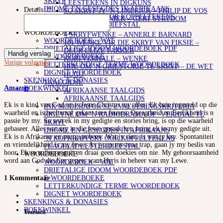
SKRYF
LEESTEKENS IN DIGKUNS
IDIOME EN GESEGDES IN AFRIKAANS
Details:
*
SO SKRYF JY ‘N LIMERICK – PHILIP DE VOS
‘N KOPKRAPPERY OOR KOPPELTEKENS
STOF EN TEGNIEK – GERT STRYDOM
PLAGIAAT/LETTERDIEFSTAL
SKRYFKUNS
WOORDEBOEKE
4 SKRYFWENKE – ANNERLE BARNARD
WOORDEBOEK – WAT
101 WENKE VIR DIE SKRYF VAN FIKSIE –
DRIETALIGE IDOOM WOORDEBOEK PDF
DEUR ELIZE PARKER
Handig verslag
E-WOORDEBOEKE
KORTVERHALE – WENKE
Vorige
volgende
LETTERKUNDIGE TERME WOORDEBOEK
HOE OM ‘N GRILSTORIE TE SKRYF – DE WET
DIGNET WOORDEBOEK
HUGO
SKENKINGS & DONASIES
TAALGIDSE
Amazon
BOEKWINKEL
AFRIKAANSE TAALGIDS
AFRIKAANSE TAALGIDS
Ek is n kind van God en is Jesus Christus my alles. Ek baie ingesteld op die
INK MODERATOR SE EVALUERINGSKRITERIA
waarheid en is heeltemal gekant teen leuens. Opregtheid en Eerlikheid is n
RIGLYNE OM ‘N RADIODRAMA OF -VERHAAL TE
passie by my. So wat ek in my gedigte en stories bring, is op die waarheid
SKRYF
gebaseer. Alles wat my in die lewe geraak het, bring ek in my gedigte uit.
IDIOME EN GESEGDES IN AFRIKAANS
Ek is n Afrikaner en murg en been. Wat jy sien, is wat jy kry. Spontaniteit
‘N KOPKRAPPERY OOR KOPPELTEKENS
en vriendelikheid is my lewe. As jy op my tone trap, gaan jy my beslis van
PLAGIAAT/LETTERDIEFSTAL
hoor. Ek se n ding reguit en draai geen doekies om nie. My gehoorsaamheid
WOORDEBOEKE
word aan God die Eer gegee, want Hy is in beheer van my Lewe.
WOORDEBOEK – WAT
DRIETALIGE IDOOM WOORDEBOEK PDF
E-WOORDEBOEKE
1 Kommentaar
LETTERKUNDIGE TERME WOORDEBOEK
DIGNET WOORDEBOEK
SKENKINGS & DONASIES
BOEKWINKEL
Tearlach