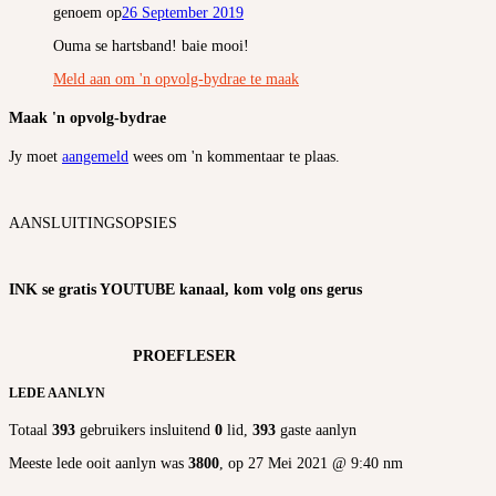
genoem op
26 September 2019
Ouma se hartsband! baie mooi!
Meld aan om 'n opvolg-bydrae te maak
Maak 'n opvolg-bydrae
Jy moet
aangemeld
wees om 'n kommentaar te plaas.
AANSLUITINGSOPSIES
INK se gratis YOUTUBE kanaal, kom volg ons gerus
PROEFLESER
LEDE AANLYN
Totaal
393
gebruikers insluitend
0
lid,
393
gaste aanlyn
Meeste lede ooit aanlyn was
3800
, op 27 Mei 2021 @ 9:40 nm