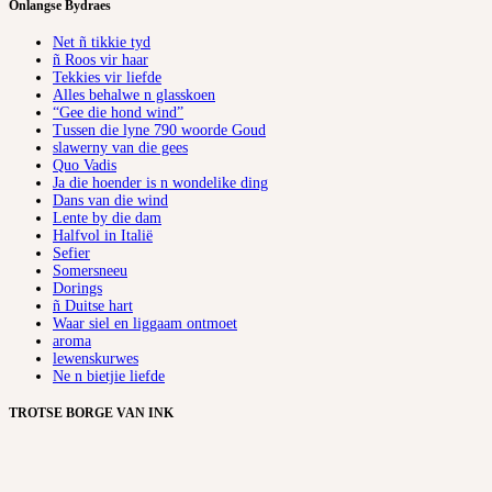
Onlangse Bydraes
Net ñ tikkie tyd
ñ Roos vir haar
Tekkies vir liefde
Alles behalwe n glasskoen
“Gee die hond wind”
Tussen die lyne 790 woorde Goud
slawerny van die gees
Quo Vadis
Ja die hoender is n wondelike ding
Dans van die wind
Lente by die dam
Halfvol in Italië
Sefier
Somersneeu
Dorings
ñ Duitse hart
Waar siel en liggaam ontmoet
aroma
lewenskurwes
Ne n bietjie liefde
TROTSE BORGE VAN INK