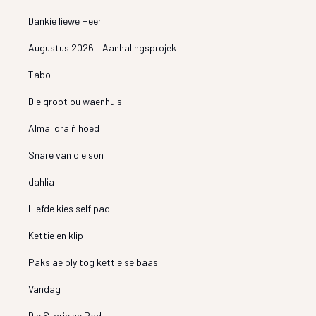
Dankie liewe Heer
Augustus 2026 – Aanhalingsprojek
Tabo
Die groot ou waenhuis
Almal dra ñ hoed
Snare van die son
dahlia
Liefde kies self pad
Kettie en klip
Pakslae bly tog kettie se baas
Vandag
Die Storie se Pad