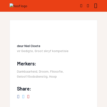
deur
Niel Cloete
vir
Gedigte
,
Groot skryf kompetisie
Merkers:
Dankbaarheid
,
Droom
,
Filosofie
,
Geloof/Godsdienstig
,
Hoop
Share: