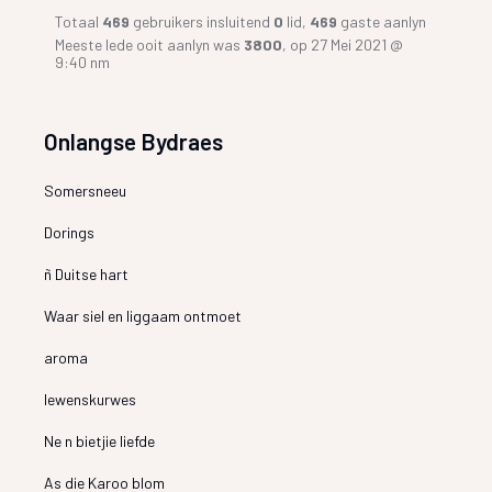
Totaal
469
gebruikers insluitend
0
lid,
469
gaste aanlyn
Meeste lede ooit aanlyn was
3800
, op 27 Mei 2021 @
9:40 nm
Onlangse Bydraes
Somersneeu
Dorings
ñ Duitse hart
Waar siel en liggaam ontmoet
aroma
lewenskurwes
Ne n bietjie liefde
As die Karoo blom