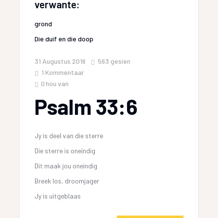
verwante:
grond
Die duif en die doop
31 Augustus 2016
563
gesien
1 Kommentaar
0
hou van
Psalm 33:6
Jy is deel van die sterre
Die sterre is oneindig
Dit maak jou oneindig
Breek los, droomjager
Jy is uitgeblaas