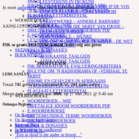
SKRYF
LEESTEKENS IN DIGKUNS
IDIOME EN GESEGDES IN AFRIKAANS
SO SKRYF JY ‘N LIMERICK – PHILIP DE VOS
Jy moet
aangemeld
wees om 'n kommentaar te plaas.
‘N KOPKRAPPERY OOR KOPPELTEKENS
STOF EN TEGNIEK – GERT STRYDOM
PLAGIAAT/LETTERDIEFSTAL
SKRYFKUNS
WOORDEBOEKE
4 SKRYFWENKE – ANNERLE BARNARD
WOORDEBOEK – WAT
AANSLUITINGSOPSIES
101 WENKE VIR DIE SKRYF VAN FIKSIE –
DRIETALIGE IDOOM WOORDEBOEK PDF
DEUR ELIZE PARKER
E-WOORDEBOEKE
KORTVERHALE – WENKE
LETTERKUNDIGE TERME WOORDEBOEK
HOE OM ‘N GRILSTORIE TE SKRYF – DE WET
INK se gratis YOUTUBE kanaal, kom volg ons gerus
DIGNET WOORDEBOEK
HUGO
SKENKINGS & DONASIES
TAALGIDSE
BOEKWINKEL
AFRIKAANSE TAALGIDS
AFRIKAANSE TAALGIDS
PROEFLESER
INK MODERATOR SE EVALUERINGSKRITERIA
RIGLYNE OM ‘N RADIODRAMA OF -VERHAAL TE
LEDE AANLYN
SKRYF
IDIOME EN GESEGDES IN AFRIKAANS
Totaal
741
gebruikers insluitend
0
lid,
741
gaste aanlyn
‘N KOPKRAPPERY OOR KOPPELTEKENS
PLAGIAAT/LETTERDIEFSTAL
Meeste lede ooit aanlyn was
3800
, op 27 Mei 2021 @ 9:40 nm
WOORDEBOEKE
WOORDEBOEK – WAT
Onlangse Bydraes
DRIETALIGE IDOOM WOORDEBOEK PDF
E-WOORDEBOEKE
Ou Rapons
LETTERKUNDIGE TERME WOORDEBOEK
Ou Hans se laaste kans
DIGNET WOORDEBOEK
Koos en Hans
SKENKINGS & DONASIES
’n Wêreld in ’n sandkorrel
BOEKWINKEL
“Een se dood is die ander se brood…”