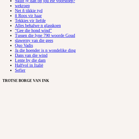
Skuit jy dan op jou eie voorstoep?
wekroep
Net ñ tikkie tyd
ñ Roos vir haar
Tekkies vir liefde
Alles behalwe n glasskoen
“Gee die hond wind”
Tussen die lyne 790 woorde Goud
slawerny van die gees
Quo Vadis
Ja die hoender is n wondelike ding
Dans van die wind
Lente by die dam
Halfvol in Italië
Sefier
TROTSE BORGE VAN INK