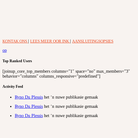
KONTAK ONS
|
LEES MEER OOR INK
|
AANSLUITINGSOPSIES
op
Top Ranked Users
[joinup_core_top_members columns=”1″ space=”no” max_members=”3″
behavior=”columns” columns_responsive=”predefined”]
Activity Feed
Ryno Du Plessis
het ‘n nuwe publikasie gemaak
Ryno Du Plessis
het ‘n nuwe publikasie gemaak
Ryno Du Plessis
het ‘n nuwe publikasie gemaak