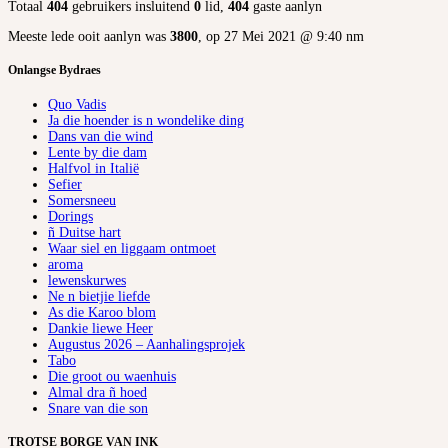
Totaal
404
gebruikers insluitend
0
lid,
404
gaste aanlyn
Meeste lede ooit aanlyn was
3800
, op 27 Mei 2021 @ 9:40 nm
Onlangse Bydraes
Quo Vadis
Ja die hoender is n wondelike ding
Dans van die wind
Lente by die dam
Halfvol in Italië
Sefier
Somersneeu
Dorings
ñ Duitse hart
Waar siel en liggaam ontmoet
aroma
lewenskurwes
Ne n bietjie liefde
As die Karoo blom
Dankie liewe Heer
Augustus 2026 – Aanhalingsprojek
Tabo
Die groot ou waenhuis
Almal dra ñ hoed
Snare van die son
TROTSE BORGE VAN INK