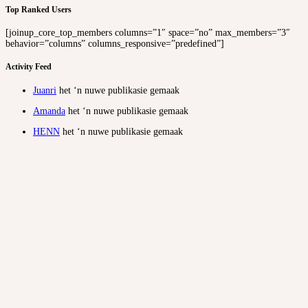
Top Ranked Users
[joinup_core_top_members columns=”1″ space=”no” max_members=”3″
behavior=”columns” columns_responsive=”predefined”]
Activity Feed
Juanri
het ‘n nuwe publikasie gemaak
Amanda
het ‘n nuwe publikasie gemaak
HENN
het ‘n nuwe publikasie gemaak