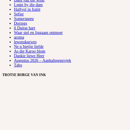
Dans van die wind
Lente by die dam
Halfvol in Italië
Sefier
Somersneeu
Dorings
ñ Duitse hart
Waar siel en liggaam ontmoet
aroma
lewenskurwes
Ne n bietjie liefde
As die Karoo blom
Dankie liewe Heer
Augustus 2026 – Aanhalingsprojek
Tabo
TROTSE BORGE VAN INK