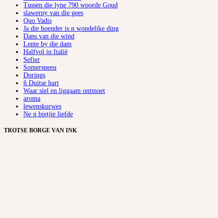
Tussen die lyne 790 woorde Goud
slawerny van die gees
Quo Vadis
Ja die hoender is n wondelike ding
Dans van die wind
Lente by die dam
Halfvol in Italië
Sefier
Somersneeu
Dorings
ñ Duitse hart
Waar siel en liggaam ontmoet
aroma
lewenskurwes
Ne n bietjie liefde
TROTSE BORGE VAN INK