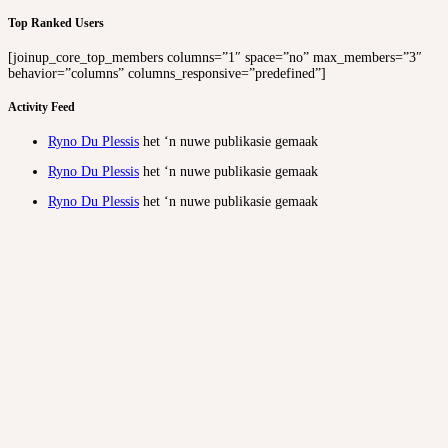
Top Ranked Users
[joinup_core_top_members columns=”1″ space=”no” max_members=”3″
behavior=”columns” columns_responsive=”predefined”]
Activity Feed
Ryno Du Plessis
het ‘n nuwe publikasie gemaak
Ryno Du Plessis
het ‘n nuwe publikasie gemaak
Ryno Du Plessis
het ‘n nuwe publikasie gemaak