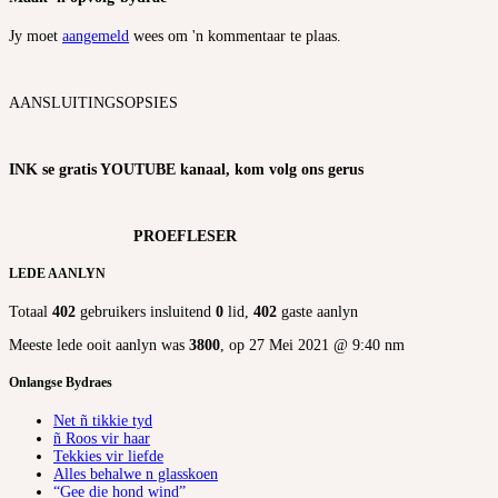
Jy moet
aangemeld
wees om 'n kommentaar te plaas.
AANSLUITINGSOPSIES
INK se gratis YOUTUBE kanaal, kom volg ons gerus
PROEFLESER
LEDE AANLYN
Totaal
402
gebruikers insluitend
0
lid,
402
gaste aanlyn
Meeste lede ooit aanlyn was
3800
, op 27 Mei 2021 @ 9:40 nm
Onlangse Bydraes
Net ñ tikkie tyd
ñ Roos vir haar
Tekkies vir liefde
Alles behalwe n glasskoen
“Gee die hond wind”