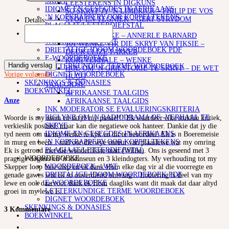
SKRYF
LEESTEKENS IN DIGKUNS
IDIOME EN GESEGDES IN AFRIKAANS
SO SKRYF JY ‘N LIMERICK – PHILIP DE VOS
‘N KOPKRAPPERY OOR KOPPELTEKENS
STOF EN TEGNIEK – GERT STRYDOM
Details:
*
PLAGIAAT/LETTERDIEFSTAL
SKRYFKUNS
WOORDEBOEKE
4 SKRYFWENKE – ANNERLE BARNARD
WOORDEBOEK – WAT
101 WENKE VIR DIE SKRYF VAN FIKSIE –
DRIETALIGE IDOOM WOORDEBOEK PDF
DEUR ELIZE PARKER
E-WOORDEBOEKE
KORTVERHALE – WENKE
Handig verslag
LETTERKUNDIGE TERME WOORDEBOEK
HOE OM ‘N GRILSTORIE TE SKRYF – DE WET
DIGNET WOORDEBOEK
Vorige
volgende
HUGO
SKENKINGS & DONASIES
TAALGIDSE
BOEKWINKEL
AFRIKAANSE TAALGIDS
Anze
AFRIKAANSE TAALGIDS
INK MODERATOR SE EVALUERINGSKRITERIA
RIGLYNE OM ‘N RADIODRAMA OF -VERHAAL TE
Woorde is my asem en skryf my passie!!! Ek waardeer elke stukkie kritiek,
SKRYF
verkieslik positief, maar kan die negatiewe ook hanteer. Dankie dat jy die
IDIOME EN GESEGDES IN AFRIKAANS
tyd neem om na my werke te kyk en dit te beoordeel. Ek is n Boeremeisie
‘N KOPKRAPPERY OOR KOPPELTEKENS
in murg en been... mal oor die wye natuur van plaaslewe wat my omring
PLAGIAAT/LETTERDIEFSTAL
Ek is getroud met die wonderlikste man (Willie). Ons is geseend met 3
WOORDEBOEKE
pragtige dogters en 'n kleinseun en 3 kleindogters. My verhouding tot my
WOORDEBOEK – WAT
Skepper loop baie diep en ek dank Hom elke dag vir al die voorregte en
DRIETALIGE IDOOM WOORDEBOEK PDF
genade gawes wat ek so onverdiend ontvang... Loutering is deel van my
E-WOORDEBOEKE
lewe en ook daarvoor dank ek Hom daagliks want dit maak dat daar altyd
LETTERKUNDIGE TERME WOORDEBOEK
groei in my lewe is...
DIGNET WOORDEBOEK
SKENKINGS & DONASIES
3 Kommentare
BOEKWINKEL