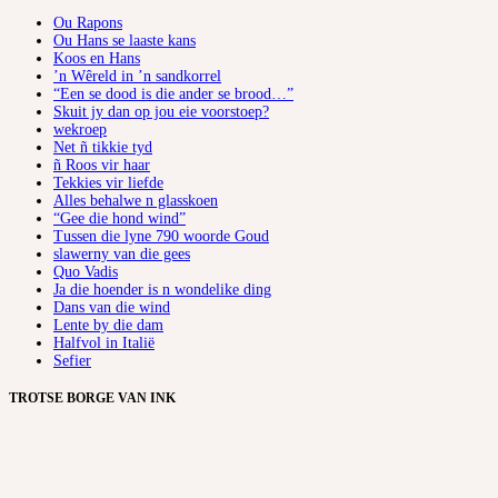
Ou Rapons
Ou Hans se laaste kans
Koos en Hans
’n Wêreld in ’n sandkorrel
“Een se dood is die ander se brood…”
Skuit jy dan op jou eie voorstoep?
wekroep
Net ñ tikkie tyd
ñ Roos vir haar
Tekkies vir liefde
Alles behalwe n glasskoen
“Gee die hond wind”
Tussen die lyne 790 woorde Goud
slawerny van die gees
Quo Vadis
Ja die hoender is n wondelike ding
Dans van die wind
Lente by die dam
Halfvol in Italië
Sefier
TROTSE BORGE VAN INK