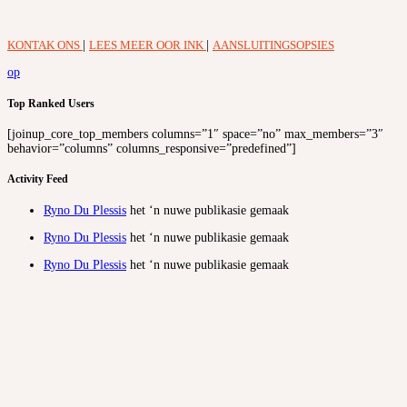
KONTAK ONS
|
LEES MEER OOR INK
|
AANSLUITINGSOPSIES
op
Top Ranked Users
[joinup_core_top_members columns=”1″ space=”no” max_members=”3″
behavior=”columns” columns_responsive=”predefined”]
Activity Feed
Ryno Du Plessis
het ‘n nuwe publikasie gemaak
Ryno Du Plessis
het ‘n nuwe publikasie gemaak
Ryno Du Plessis
het ‘n nuwe publikasie gemaak