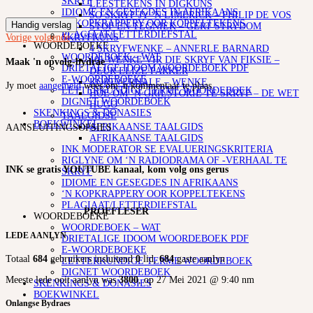
SKRYF
LEESTEKENS IN DIGKUNS
IDIOME EN GESEGDES IN AFRIKAANS
SO SKRYF JY ‘N LIMERICK – PHILIP DE VOS
‘N KOPKRAPPERY OOR KOPPELTEKENS
Handig verslag
STOF EN TEGNIEK – GERT STRYDOM
PLAGIAAT/LETTERDIEFSTAL
SKRYFKUNS
Vorige
volgende
WOORDEBOEKE
4 SKRYFWENKE – ANNERLE BARNARD
WOORDEBOEK – WAT
101 WENKE VIR DIE SKRYF VAN FIKSIE –
Maak 'n opvolg-bydrae
DRIETALIGE IDOOM WOORDEBOEK PDF
DEUR ELIZE PARKER
E-WOORDEBOEKE
KORTVERHALE – WENKE
Jy moet
aangemeld
wees om 'n kommentaar te plaas.
LETTERKUNDIGE TERME WOORDEBOEK
HOE OM ‘N GRILSTORIE TE SKRYF – DE WET
DIGNET WOORDEBOEK
HUGO
SKENKINGS & DONASIES
TAALGIDSE
BOEKWINKEL
AFRIKAANSE TAALGIDS
AANSLUITINGSOPSIES
AFRIKAANSE TAALGIDS
INK MODERATOR SE EVALUERINGSKRITERIA
RIGLYNE OM ‘N RADIODRAMA OF -VERHAAL TE
INK se gratis YOUTUBE kanaal, kom volg ons gerus
SKRYF
IDIOME EN GESEGDES IN AFRIKAANS
‘N KOPKRAPPERY OOR KOPPELTEKENS
PLAGIAAT/LETTERDIEFSTAL
PROEFLESER
WOORDEBOEKE
WOORDEBOEK – WAT
LEDE AANLYN
DRIETALIGE IDOOM WOORDEBOEK PDF
E-WOORDEBOEKE
Totaal
684
gebruikers insluitend
0
lid,
684
gaste aanlyn
LETTERKUNDIGE TERME WOORDEBOEK
DIGNET WOORDEBOEK
Meeste lede ooit aanlyn was
3800
, op 27 Mei 2021 @ 9:40 nm
SKENKINGS & DONASIES
BOEKWINKEL
Onlangse Bydraes