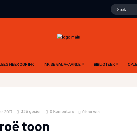
LEES MEER OOR INK
INK SE GALA-AANDE
BIBLIOTEEK
OPLE
15 NOVEMBER 2025 – 10DE GALA
GEDIGTE
ALG
N
9 NOV 2024 – 9DE GALA AAND
PROJEK WENNERS
DIG
11 NOVEMBER 2023 – 8STE GALA AAND
LIEGSTORIES
SKR
335
gesien
0 Komentare
0
hou van
r 2017
12 NOVEMBER 2022 – 7DE GALA AAND
OOM PINE SE JAGSTOR
TAA
droë toon
13 NOVEMBER 2021 6DE GALA AAND
FLIPVIS SE VERHALE
INK
21 NOVEMBER 2020 – 5DE GALA AAND
GERT ROSSOUW SE BR
RIGL