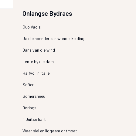
Onlangse Bydraes
Quo Vadis
Ja die hoender is n wondelike ding
Dans van die wind
Lente by die dam
Halfvol in Italië
Sefier
Somersneeu
Dorings
ñ Duitse hart
Waar siel en liggaam ontmoet