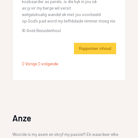
kosbaarder as perels, is die kyk in jou oë
as jy vir my berge wil versit
welgeluksalig wandel ek met jou voorbeeld
op God’s pad word my liefhêdade nimmer moeg nie
© Anzé Bezuidenhout
Rapporteer inhoud
Vorige
volgende
Anze
Woorde is my asem en skryf my passie!!! Ek waardeer elke