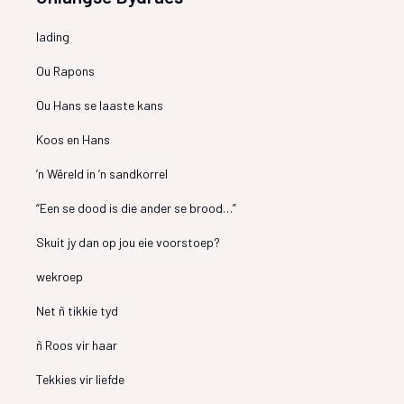
lading
Ou Rapons
Ou Hans se laaste kans
Koos en Hans
’n Wêreld in ’n sandkorrel
“Een se dood is die ander se brood…”
Skuit jy dan op jou eie voorstoep?
wekroep
Net ñ tikkie tyd
ñ Roos vir haar
Tekkies vir liefde