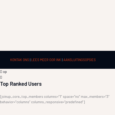
KONTAK ONS
|
LEES MEER OOR INK
|
AANSLUITINGSOPSIES
op
Top Ranked Users
[joinup_core_top_members columns=”1″ space=”no” max_members=”3″
behavior=”columns” columns_responsive=”predefined”]