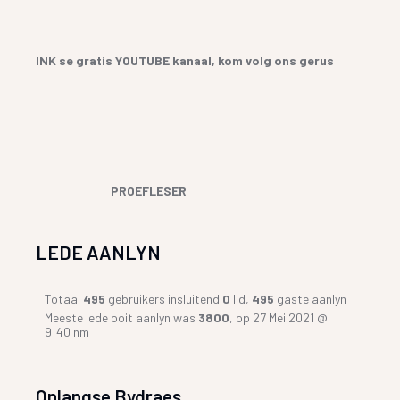
INK se gratis YOUTUBE kanaal, kom volg ons gerus
PROEFLESER
LEDE AANLYN
Totaal
495
gebruikers insluitend
0
lid,
495
gaste aanlyn
Meeste lede ooit aanlyn was
3800
, op 27 Mei 2021 @
9:40 nm
Onlangse Bydraes