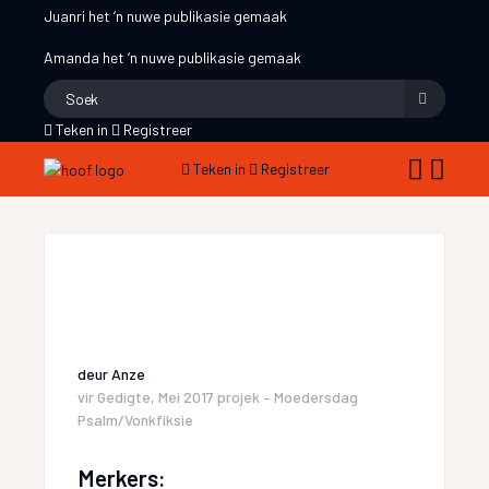
Juanri
het ‘n nuwe publikasie gemaak
Amanda
het ‘n nuwe publikasie gemaak
Teken in
Registreer
Teken in
Registreer
deur
Anze
vir
Gedigte
,
Mei 2017 projek – Moedersdag
Psalm/Vonkfiksie
Merkers: