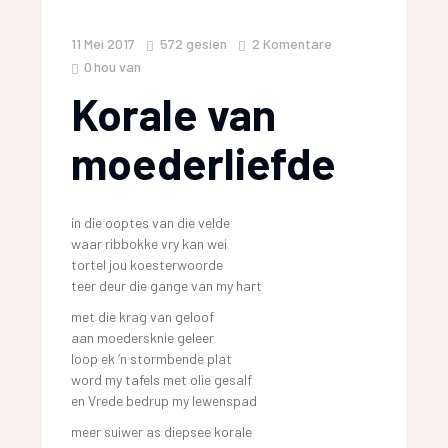
11 Mei 2017
572
gesien
2 Komentare
0
hou van
Korale van
moederliefde
in die ooptes van die velde
waar ribbokke vry kan wei
tortel jou koesterwoorde
teer deur die gange van my hart
met die krag van geloof
aan moedersknie geleer
loop ek ‘n stormbende plat
word my tafels met olie gesalf
en Vrede bedrup my lewenspad
meer suiwer as diepsee korale