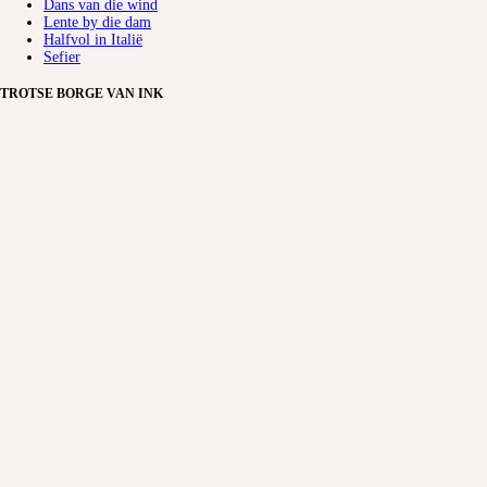
Dans van die wind
Lente by die dam
Halfvol in Italië
Sefier
TROTSE BORGE VAN INK