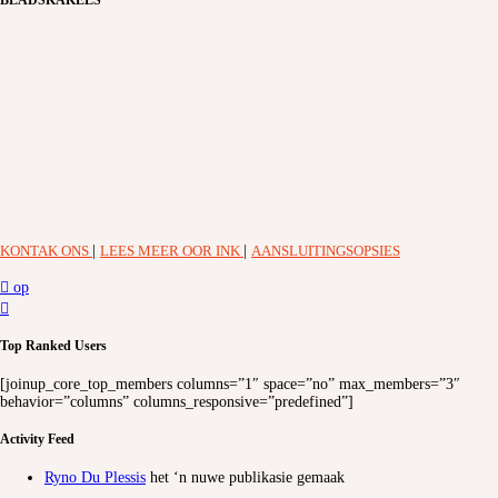
BLADSKAKELS
KONTAK ONS
|
LEES MEER OOR INK
|
AANSLUITINGSOPSIES
op
Top Ranked Users
[joinup_core_top_members columns=”1″ space=”no” max_members=”3″
behavior=”columns” columns_responsive=”predefined”]
Activity Feed
Ryno Du Plessis
het ‘n nuwe publikasie gemaak