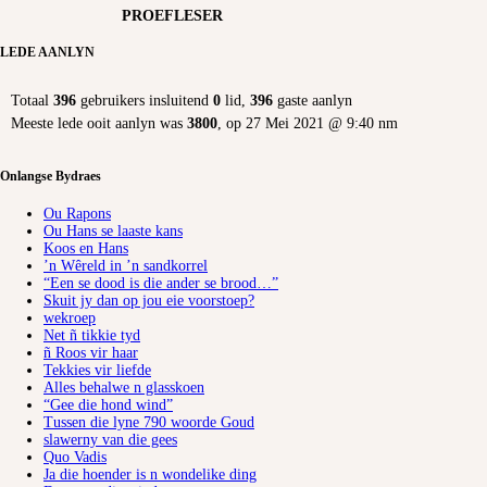
PROEFLESER
LEDE AANLYN
Totaal
396
gebruikers insluitend
0
lid,
396
gaste aanlyn
Meeste lede ooit aanlyn was
3800
, op 27 Mei 2021 @ 9:40 nm
Onlangse Bydraes
Ou Rapons
Ou Hans se laaste kans
Koos en Hans
’n Wêreld in ’n sandkorrel
“Een se dood is die ander se brood…”
Skuit jy dan op jou eie voorstoep?
wekroep
Net ñ tikkie tyd
ñ Roos vir haar
Tekkies vir liefde
Alles behalwe n glasskoen
“Gee die hond wind”
Tussen die lyne 790 woorde Goud
slawerny van die gees
Quo Vadis
Ja die hoender is n wondelike ding