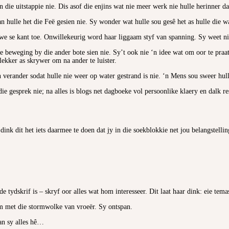
die uitstappie nie. Dis asof die enjins wat nie meer werk nie hulle herinner da
an hulle het die Feë gesien nie. Sy wonder wat hulle sou gesê het as hulle die 
we se kant toe. Onwillekeurig word haar liggaam styf van spanning. Sy weet ni
 beweging by die ander bote sien nie. Sy’t ook nie ‘n idee wat om oor te praat
lekker as skrywer om na ander te luister.
an verander sodat hulle nie weer op water gestrand is nie. ‘n Mens sou sweer hull
die gesprek nie; na alles is blogs net dagboeke vol persoonlike klaery en dalk 
ink dit het iets daarmee te doen dat jy in die soekblokkie net jou belangstellin
 tydskrif is – skryf oor alles wat hom interesseer. Dit laat haar dink: eie tem
am met die stormwolke van vroeër. Sy ontspan.
an sy alles hê…