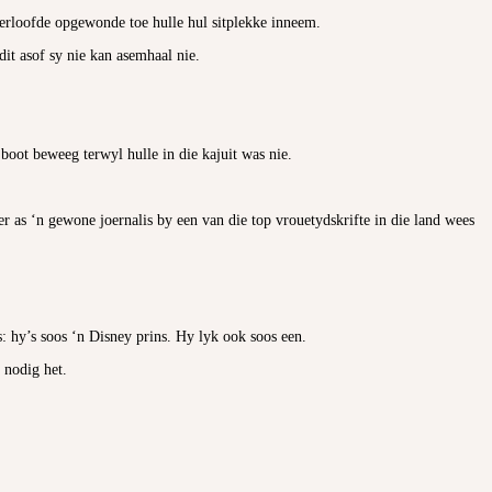
verloofde opgewonde toe hulle hul sitplekke inneem.
it asof sy nie kan asemhaal nie.
e boot beweeg terwyl hulle in die kajuit was nie.
 as ‘n gewone joernalis by een van die top vrouetydskrifte in die land wees
s: hy’s soos ‘n Disney prins. Hy lyk ook soos een.
 nodig het.