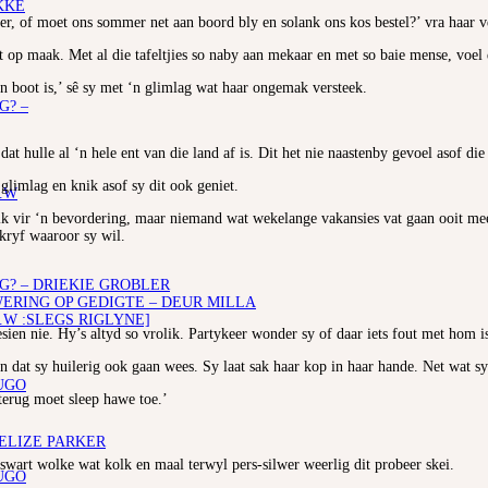
KKE
er, of moet ons sommer net aan boord bly en solank ons kos bestel?’ vra haar 
 op maak. Met al die tafeltjies so naby aan mekaar en met so baie mense, voel d
‘n boot is,’ sê sy met ‘n glimlag wat haar ongemak versteek.
G? –
dat hulle al ‘n hele ent van die land af is. Dit het nie naastenby gevoel asof di
limlag en knik asof sy dit ook geniet.
.W
k vir ‘n bevordering, maar niemand wat wekelange vakansies vat gaan ooit meer
kryf waaroor sy wil.
G? – DRIEKIE GROBLER
RING OP GEDIGTE – DEUR MILLA
.W :SLEGS RIGLYNE]
sien nie. Hy’s altyd so vrolik. Partykeer wonder sy of daar iets fout met hom i
en dat sy huilerig ook gaan wees. Sy laat sak haar kop in haar hande. Net wat sy
UGO
terug moet sleep hawe toe.’
 ELIZE PARKER
swart wolke wat kolk en maal terwyl pers-silwer weerlig dit probeer skei.
UGO