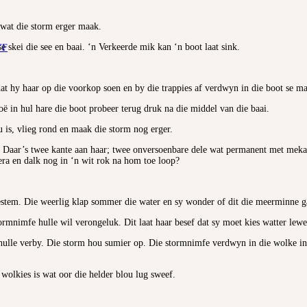
 wat die storm erger maak.
e skei die see en baai. ‘n Verkeerde mik kan ‘n boot laat sink.
YF
dat hy haar op die voorkop soen en by die trappies af verdwyn in die boot se ma
 in hul hare die boot probeer terug druk na die middel van die baai.
is, vlieg rond en maak die storm nog erger.
k. Daar’s twee kante aan haar; twee onversoenbare dele wat permanent met meka
ra en dalk nog in ‘n wit rok na hom toe loop?
estem. Die weerlig klap sommer die water en sy wonder of dit die meerminne g
mnimfe hulle wil verongeluk. Dit laat haar besef dat sy moet kies watter lewe 
 hulle verby. Die storm hou sumier op. Die stormnimfe verdwyn in die wolke in
 wolkies is wat oor die helder blou lug sweef.