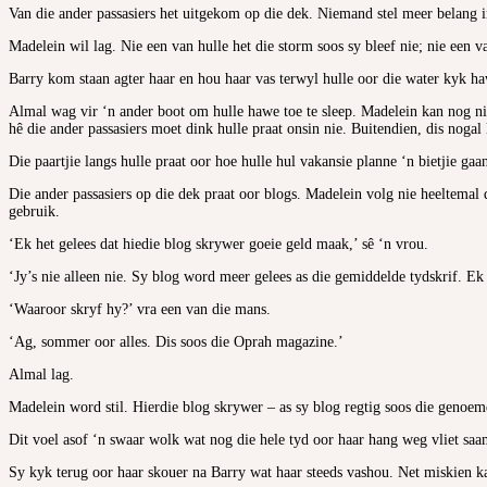
Van die ander passasiers het uitgekom op die dek. Niemand stel meer belang in 
Madelein wil lag. Nie een van hulle het die storm soos sy bleef nie; nie een v
Barry kom staan agter haar en hou haar vas terwyl hulle oor die water kyk ha
Almal wag vir ‘n ander boot om hulle hawe toe te sleep. Madelein kan nog nie
hê die ander passasiers moet dink hulle praat onsin nie. Buitendien, dis nogal 
Die paartjie langs hulle praat oor hoe hulle hul vakansie planne ‘n bietjie ga
Die ander passasiers op die dek praat oor blogs. Madelein volg nie heeltemal 
gebruik.
‘Ek het gelees dat hiedie blog skrywer goeie geld maak,’ sê ‘n vrou.
‘Jy’s nie alleen nie. Sy blog word meer gelees as die gemiddelde tydskrif. Ek d
‘Waaroor skryf hy?’ vra een van die mans.
‘Ag, sommer oor alles. Dis soos die Oprah magazine.’
Almal lag.
Madelein word stil. Hierdie blog skrywer – as sy blog regtig soos die genoemde
Dit voel asof ‘n swaar wolk wat nog die hele tyd oor haar hang weg vliet sa
Sy kyk terug oor haar skouer na Barry wat haar steeds vashou. Net miskien k