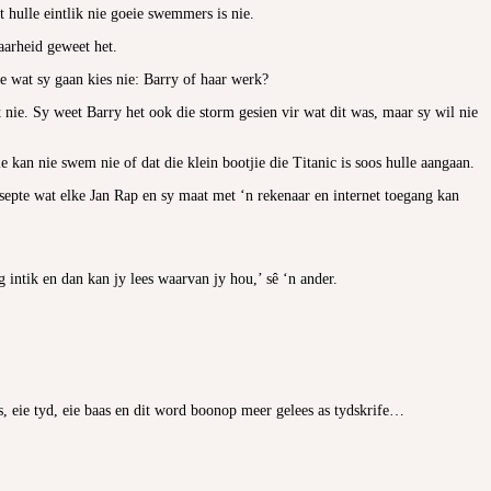
t hulle eintlik nie goeie swemmers is nie.
waarheid geweet het.
e wat sy gaan kies nie: Barry of haar werk?
 nie. Sy weet Barry het ook die storm gesien vir wat dit was, maar sy wil nie
e kan nie swem nie of dat die klein bootjie die Titanic is soos hulle aangaan.
resepte wat elke Jan Rap en sy maat met ‘n rekenaar en internet toegang kan
g intik en dan kan jy lees waarvan jy hou,’ sê ‘n ander.
as, eie tyd, eie baas en dit word boonop meer gelees as tydskrife…