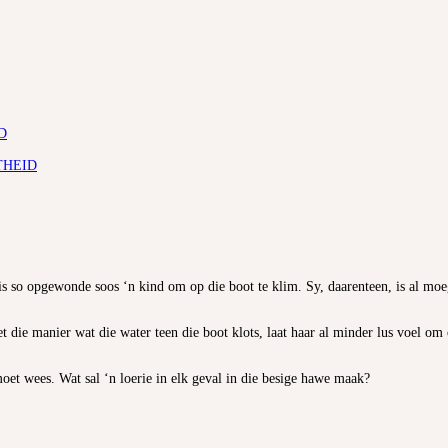
D
THEID
s so opgewonde soos ‘n kind om op die boot te klim. Sy, daarenteen, is al moeg 
 die manier wat die water teen die boot klots, laat haar al minder lus voel o
oet wees. Wat sal ‘n loerie in elk geval in die besige hawe maak?