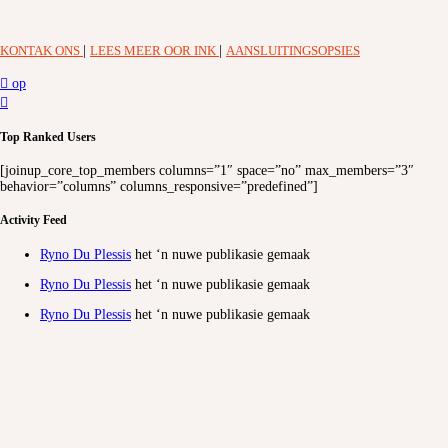
KONTAK ONS
|
LEES MEER OOR INK
|
AANSLUITINGSOPSIES
op
Top Ranked Users
[joinup_core_top_members columns=”1″ space=”no” max_members=”3″
behavior=”columns” columns_responsive=”predefined”]
Activity Feed
Ryno Du Plessis
het ‘n nuwe publikasie gemaak
Ryno Du Plessis
het ‘n nuwe publikasie gemaak
Ryno Du Plessis
het ‘n nuwe publikasie gemaak