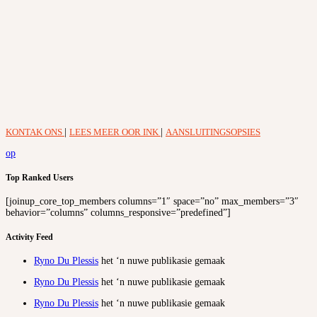
KONTAK ONS
|
LEES MEER OOR INK
|
AANSLUITINGSOPSIES
op
Top Ranked Users
[joinup_core_top_members columns=”1″ space=”no” max_members=”3″
behavior=”columns” columns_responsive=”predefined”]
Activity Feed
Ryno Du Plessis
het ‘n nuwe publikasie gemaak
Ryno Du Plessis
het ‘n nuwe publikasie gemaak
Ryno Du Plessis
het ‘n nuwe publikasie gemaak