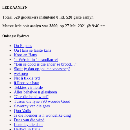
LEDE AANLYN
Totaal
520
gebruikers insluitend
0
lid,
520
gaste aanlyn
Meeste lede ooit aanlyn was
3800
, op 27 Mei 2021 @ 9:40 nm
Onlangse Bydraes
Ou Rapons
Ou Hans se laaste kans
Koos en Hans
’n Wêreld in ’n sandkorrel
“Een se dood is die ander se brood…”
Skuit jy dan op jou eie voorstoep?
wekroep
Net ñ tikkie tyd
ñ Roos vir haar
Tekkies vir liefde
Alles behalwe n glasskoen
“Gee die hond wind”
Tussen die lyne 790 woorde Goud
slawerny van die gees
Quo Vadis
Ja die hoender is n wondelike ding
Dans van die wind
Lente by die dam
Halfvol in Italië