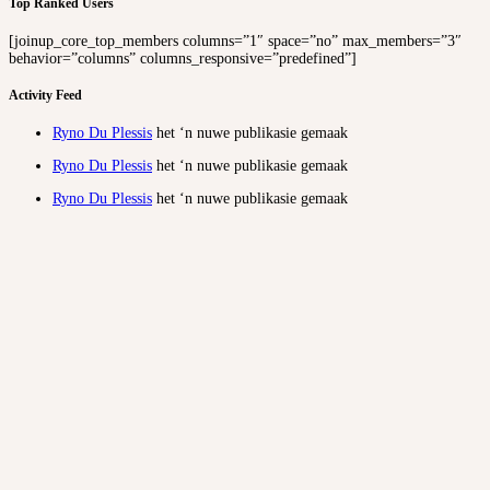
Top Ranked Users
[joinup_core_top_members columns=”1″ space=”no” max_members=”3″
behavior=”columns” columns_responsive=”predefined”]
Activity Feed
Ryno Du Plessis
het ‘n nuwe publikasie gemaak
Ryno Du Plessis
het ‘n nuwe publikasie gemaak
Ryno Du Plessis
het ‘n nuwe publikasie gemaak