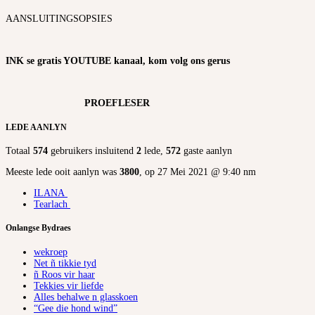
AANSLUITINGSOPSIES
INK se gratis YOUTUBE kanaal, kom volg ons gerus
PROEFLESER
LEDE AANLYN
Totaal
574
gebruikers insluitend
2
lede,
572
gaste aanlyn
Meeste lede ooit aanlyn was
3800
, op 27 Mei 2021 @ 9:40 nm
ILANA
Tearlach
Onlangse Bydraes
wekroep
Net ñ tikkie tyd
ñ Roos vir haar
Tekkies vir liefde
Alles behalwe n glasskoen
“Gee die hond wind”