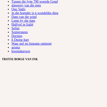
Tussen die lyne 790 woorde Goud
slawerny van die gees
Quo Vadis
Ja die hoender is n wondelike ding
Dans van die wind
Lente by die dam
Halfvol in Italië
Sefier
Somersneeu
Dorings
ñ Duitse hart
Waar siel en liggaam ontmoet
aroma
lewenskurwes
TROTSE BORGE VAN INK