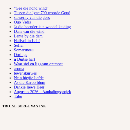
“Gee die hond wind”
Tussen die lyne 790 woorde Goud
slawerny van die gees
Quo Vadis
Ja die hoender is n wondelike ding
Dans van die wind
Lente by die dam
Halfvol in Italië
Sefier
Somersneeu
Dorings
ñ Duitse hart
Waar siel en liggaam ontmoet
aroma
lewenskurwes
Ne n bietjie liefde
As die Karoo blom
Dankie liewe Heer
Augustus 2026 – Aanhalingsprojek
Tabo
TROTSE BORGE VAN INK