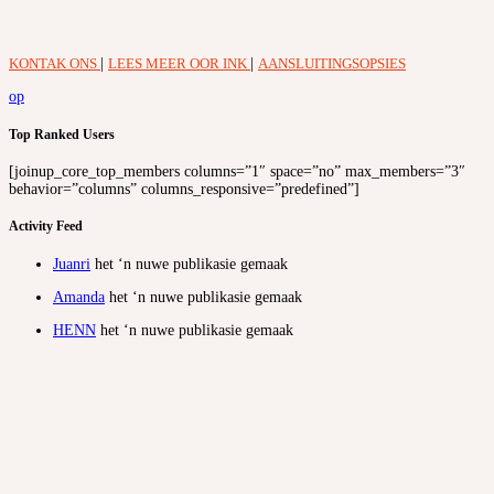
KONTAK ONS
|
LEES MEER OOR INK
|
AANSLUITINGSOPSIES
op
Top Ranked Users
[joinup_core_top_members columns=”1″ space=”no” max_members=”3″
behavior=”columns” columns_responsive=”predefined”]
Activity Feed
Juanri
het ‘n nuwe publikasie gemaak
Amanda
het ‘n nuwe publikasie gemaak
HENN
het ‘n nuwe publikasie gemaak