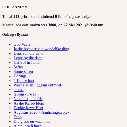
LEDE AANLYN
Totaal
342
gebruikers insluitend
0
lid,
342
gaste aanlyn
Meeste lede ooit aanlyn was
3800
, op 27 Mei 2021 @ 9:40 nm
Onlangse Bydraes
Quo Vadis
Ja die hoender is n wondelike ding
Dans van die wind
Lente by die dam
Halfvol in Italië
Sefier
Somersneeu
Dorings
ñ Duitse hart
Waar siel en liggaam ontmoet
aroma
lewenskurwes
Ne n bietjie liefde
As die Karoo blom
Dankie liewe Heer
Augustus 2026 – Aanhalingsprojek
Tabo
Die groot ou waenhuis
Almal dra ñ hoed