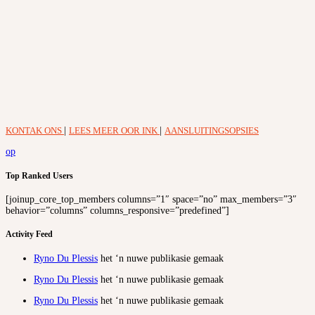
KONTAK ONS
|
LEES MEER OOR INK
|
AANSLUITINGSOPSIES
op
Top Ranked Users
[joinup_core_top_members columns=”1″ space=”no” max_members=”3″
behavior=”columns” columns_responsive=”predefined”]
Activity Feed
Ryno Du Plessis
het ‘n nuwe publikasie gemaak
Ryno Du Plessis
het ‘n nuwe publikasie gemaak
Ryno Du Plessis
het ‘n nuwe publikasie gemaak