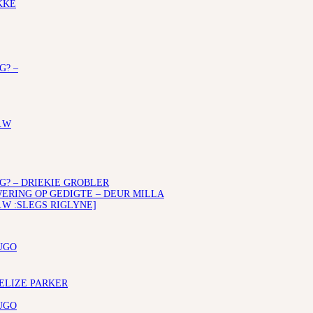
KKE
G? –
.W
G? – DRIEKIE GROBLER
RING OP GEDIGTE – DEUR MILLA
.W :SLEGS RIGLYNE]
UGO
 ELIZE PARKER
UGO