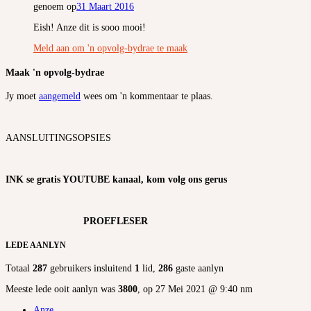
genoem op
31 Maart 2016
Eish! Anze dit is sooo mooi!
Meld aan om 'n opvolg-bydrae te maak
Maak 'n opvolg-bydrae
Jy moet
aangemeld
wees om 'n kommentaar te plaas.
AANSLUITINGSOPSIES
INK se gratis YOUTUBE kanaal, kom volg ons gerus
PROEFLESER
LEDE AANLYN
Totaal
287
gebruikers insluitend
1
lid,
286
gaste aanlyn
Meeste lede ooit aanlyn was
3800
, op 27 Mei 2021 @ 9:40 nm
Anze