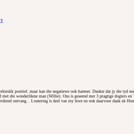
YF
rkieslik positief, maar kan die negatiewe ook hanteer. Dankie dat jy die tyd 
 met die wonderlikste man (Willie). Ons is geseend met 3 pragtige dogters en 
rdiend ontvang... Loutering is deel van my lewe en ook daarvoor dank ek Hom d