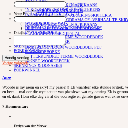
SKRYF
TAALGIDSE
IDIOME EN GESEGDES IN AFRIKAANS
AFRIKAANSE TAALGIDS
‘N KOPKRAPPERY OOR KOPPELTEKENS
AFRIKAANSE TAALGIDS
Your Email:
*
PLAGIAAT/LETTERDIEFSTAL
INK MODERATOR SE EVALUERINGSKRITERIA
WOORDEBOEKE
RIGLYNE OM ‘N RADIODRAMA OF -VERHAAL TE SKR
WOORDEBOEK – WAT
IDIOME EN GESEGDES IN AFRIKAANS
DRIETALIGE IDOOM WOORDEBOEK PDF
‘N KOPKRAPPERY OOR KOPPELTEKENS
E-WOORDEBOEKE
Details:
*
PLAGIAAT/LETTERDIEFSTAL
LETTERKUNDIGE TERME WOORDEBOEK
WOORDEBOEKE
DIGNET WOORDEBOEK
WOORDEBOEK – WAT
SKENKINGS & DONASIES
DRIETALIGE IDOOM WOORDEBOEK PDF
BOEKWINKEL
E-WOORDEBOEKE
LETTERKUNDIGE TERME WOORDEBOEK
Handig verslag
DIGNET WOORDEBOEK
Vorige
volgende
SKENKINGS & DONASIES
BOEKWINKEL
Anze
Woorde is my asem en skryf my passie!!! Ek waardeer elke stukkie kritiek, ve
en been... mal oor die wye natuur van plaaslewe wat my omring Ek is getroud
en ek dank Hom elke dag vir al die voorregte en genade gawes wat ek so onve
7 Kommentare
Evelyn van der Merwe