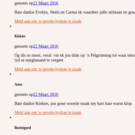
genoem op
22 Maart 2016
Baie dankie Evelyn, Neels en Carma ek waardeer julle stilstaan en go
Meld aan om 'n opvolg-bydrae te maak
Kiekies
genoem op
22 Maart 2016
Og dis so mooi, veral: vat ek jou dink op ‘n Pelgrimstog tot waar emo
tyd se uurglassand te vergeet
Meld aan om 'n opvolg-bydrae te maak
Anze
genoem op
22 Maart 2016
Baie dankie Kiekies, jou goue woorde maak my hart baie warm klop
Meld aan om 'n opvolg-bydrae te maak
Boetiegoed