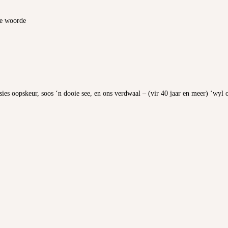
ue woorde
sies oopskeur, soos ‘n dooie see, en ons verdwaal – (vir 40 jaar en meer) ‘wy