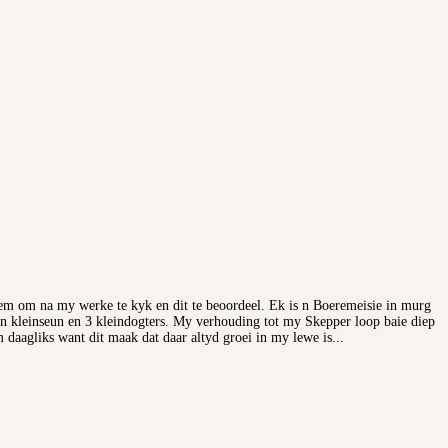
neem om na my werke te kyk en dit te beoordeel. Ek is n Boeremeisie in murg
'n kleinseun en 3 kleindogters. My verhouding tot my Skepper loop baie diep
aagliks want dit maak dat daar altyd groei in my lewe is...