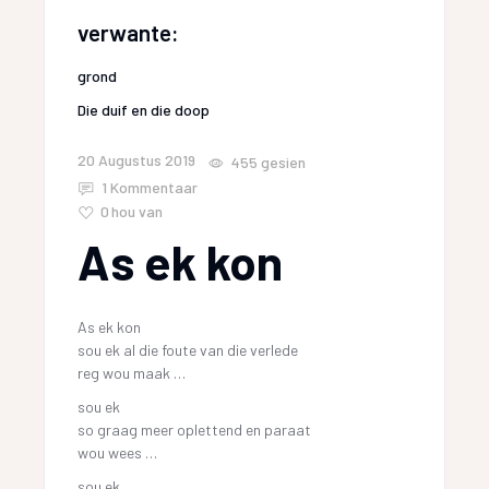
verwante:
grond
Die duif en die doop
20 Augustus 2019
455
gesien
1 Kommentaar
0
hou van
As ek kon
As ek kon
sou ek al die foute van die verlede
reg wou maak …
sou ek
so graag meer oplettend en paraat
wou wees …
sou ek