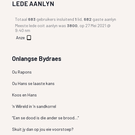
LEDE AANLYN
Totaal
683
gebruikers insluitend
1
lid,
682
gaste aanlyn
Meeste lede ooit aanlyn was
3800
, op 27 Mei 2021 @
9:40 nm
Anze
Onlangse Bydraes
Ou Rapons
Ou Hans se laaste kans
Koos en Hans
’n Wêreld in ’n sandkorrel
“Een se dood is die ander se brood…”
Skuit jy dan op jou eie voorstoep?