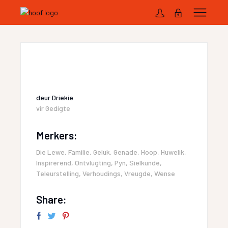
deur
Driekie
vir
Gedigte
Merkers:
Die Lewe
,
Familie
,
Geluk
,
Genade
,
Hoop
,
Huwelik
,
Inspirerend
,
Ontvlugting
,
Pyn
,
Sielkunde
,
Teleurstelling
,
Verhoudings
,
Vreugde
,
Wense
Share: