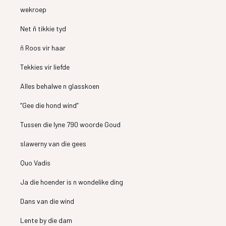
wekroep
Net ñ tikkie tyd
ñ Roos vir haar
Tekkies vir liefde
Alles behalwe n glasskoen
“Gee die hond wind”
Tussen die lyne 790 woorde Goud
slawerny van die gees
Quo Vadis
Ja die hoender is n wondelike ding
Dans van die wind
Lente by die dam