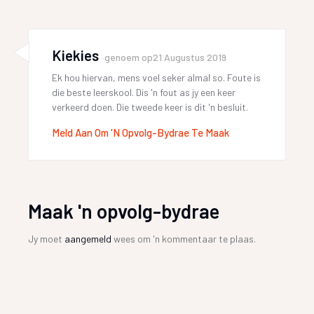
Kiekies
genoem op
21 Augustus 2019
Ek hou hiervan, mens voel seker almal so. Foute is
die beste leerskool. Dis 'n fout as jy een keer
verkeerd doen. Die tweede keer is dit 'n besluit.
Meld Aan Om 'n Opvolg-Bydrae Te Maak
Maak 'n opvolg-bydrae
Jy moet
aangemeld
wees om 'n kommentaar te plaas.