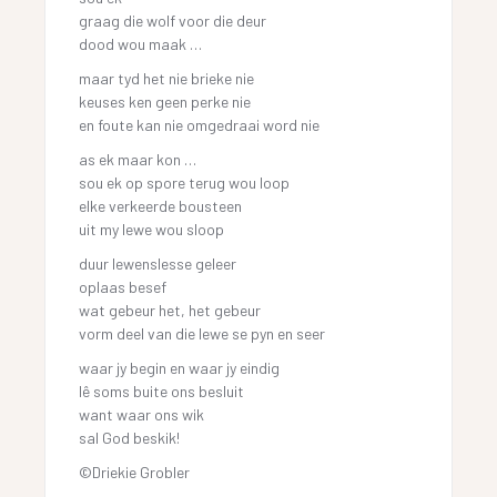
graag die wolf voor die deur
dood wou maak …
maar tyd het nie brieke nie
keuses ken geen perke nie
en foute kan nie omgedraai word nie
as ek maar kon …
sou ek op spore terug wou loop
elke verkeerde bousteen
uit my lewe wou sloop
duur lewenslesse geleer
oplaas besef
wat gebeur het, het gebeur
vorm deel van die lewe se pyn en seer
waar jy begin en waar jy eindig
lê soms buite ons besluit
want waar ons wik
sal God beskik!
©Driekie Grobler