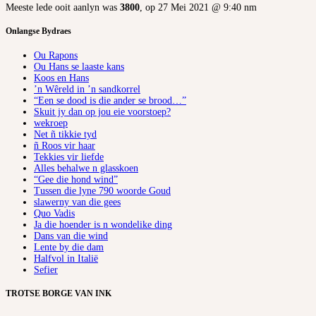
Meeste lede ooit aanlyn was
3800
, op 27 Mei 2021 @ 9:40 nm
Onlangse Bydraes
Ou Rapons
Ou Hans se laaste kans
Koos en Hans
’n Wêreld in ’n sandkorrel
“Een se dood is die ander se brood…”
Skuit jy dan op jou eie voorstoep?
wekroep
Net ñ tikkie tyd
ñ Roos vir haar
Tekkies vir liefde
Alles behalwe n glasskoen
“Gee die hond wind”
Tussen die lyne 790 woorde Goud
slawerny van die gees
Quo Vadis
Ja die hoender is n wondelike ding
Dans van die wind
Lente by die dam
Halfvol in Italië
Sefier
TROTSE BORGE VAN INK