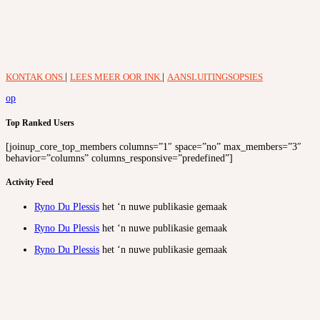
KONTAK ONS
|
LEES MEER OOR INK
|
AANSLUITINGSOPSIES
op
Top Ranked Users
[joinup_core_top_members columns=”1″ space=”no” max_members=”3″
behavior=”columns” columns_responsive=”predefined”]
Activity Feed
Ryno Du Plessis
het ‘n nuwe publikasie gemaak
Ryno Du Plessis
het ‘n nuwe publikasie gemaak
Ryno Du Plessis
het ‘n nuwe publikasie gemaak