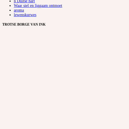
ñ Duitse hart
Waar siel en liggaam ontmoet
aroma
lewenskurwes
TROTSE BORGE VAN INK