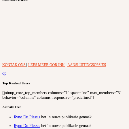
KONTAK ONS
|
LEES MEER OOR INK
|
AANSLUITINGSOPSIES
op
Top Ranked Users
[joinup_core_top_members columns=”1″ space=”no” max_members=”3″
behavior=”columns” columns_responsive=”predefined”]
Activity Feed
Ryno Du Plessis
het ‘n nuwe publikasie gemaak
Ryno Du Plessis
het ‘n nuwe publikasie gemaak