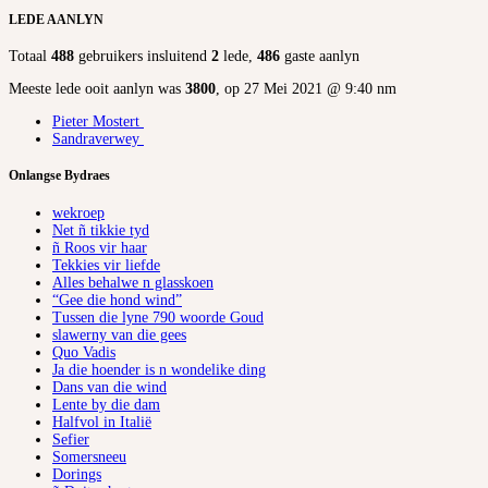
LEDE AANLYN
Totaal
488
gebruikers insluitend
2
lede,
486
gaste aanlyn
Meeste lede ooit aanlyn was
3800
, op 27 Mei 2021 @ 9:40 nm
Pieter Mostert
Sandraverwey
Onlangse Bydraes
wekroep
Net ñ tikkie tyd
ñ Roos vir haar
Tekkies vir liefde
Alles behalwe n glasskoen
“Gee die hond wind”
Tussen die lyne 790 woorde Goud
slawerny van die gees
Quo Vadis
Ja die hoender is n wondelike ding
Dans van die wind
Lente by die dam
Halfvol in Italië
Sefier
Somersneeu
Dorings