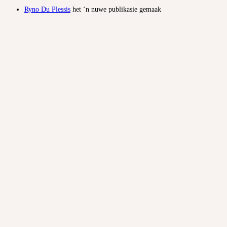
Ryno Du Plessis
het ‘n nuwe publikasie gemaak