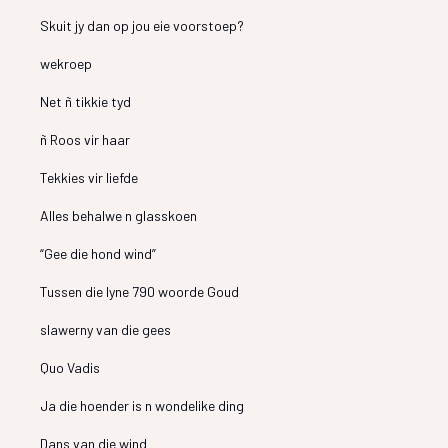
Skuit jy dan op jou eie voorstoep?
wekroep
Net ñ tikkie tyd
ñ Roos vir haar
Tekkies vir liefde
Alles behalwe n glasskoen
“Gee die hond wind”
Tussen die lyne 790 woorde Goud
slawerny van die gees
Quo Vadis
Ja die hoender is n wondelike ding
Dans van die wind