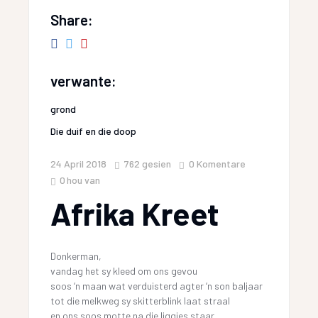
Share:
verwante:
grond
Die duif en die doop
24 April 2018
762
gesien
0 Komentare
0
hou van
Afrika Kreet
Donkerman,
vandag het sy kleed om ons gevou
soos ‘n maan wat verduisterd agter ‘n son baljaar
tot die melkweg sy skitterblink laat straal
en ons soos motte na die liggies staar,