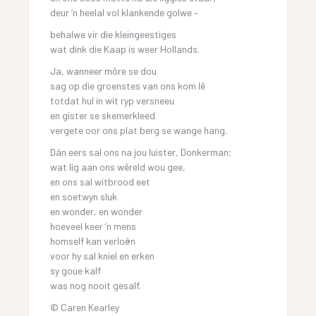
deur ‘n heelal vol klankende golwe –
behalwe vir die kleingeestiges
wat dink die Kaap is weer Hollands.
Ja, wanneer môre se dou
sag op die groenstes van ons kom lê
totdat hul in wit ryp versneeu
en gister se skemerkleed
vergete oor ons plat berg se wange hang.
Dán eers sal ons na jou luister, Donkerman;
wat lig aan ons wêreld wou gee,
en ons sal witbrood eet
en soetwyn sluk
en wonder, en wonder
hoeveel keer ‘n mens
homself kan verloën
voor hy sal kniel en erken
sy goue kalf
was nog nooit gesalf.
© Caren Kearley