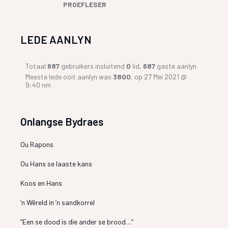
PROEFLESER
LEDE AANLYN
Totaal
687
gebruikers insluitend
0
lid,
687
gaste aanlyn
Meeste lede ooit aanlyn was
3800
, op 27 Mei 2021 @
9:40 nm
Onlangse Bydraes
Ou Rapons
Ou Hans se laaste kans
Koos en Hans
’n Wêreld in ’n sandkorrel
“Een se dood is die ander se brood…”