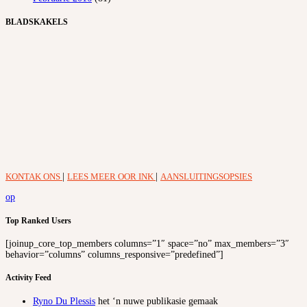
BLADSKAKELS
KONTAK ONS
|
LEES MEER OOR INK
|
AANSLUITINGSOPSIES
op
Top Ranked Users
[joinup_core_top_members columns=”1″ space=”no” max_members=”3″
behavior=”columns” columns_responsive=”predefined”]
Activity Feed
Ryno Du Plessis
het ‘n nuwe publikasie gemaak