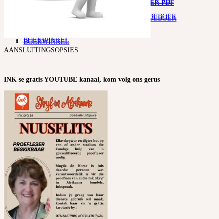
DRIETALIGE IDOOM WOORDEBOEK PDF
DRIETALIGE IDOOM WOORDEBOEK PDF
E-WOORDEBOEKE
E-WOORDEBOEKE
LETTERKUNDIGE TERME WOORDEBOEK
LETTERKUNDIGE TERME WOORDEBOEK
DIGNET WOORDEBOEK
DIGNET WOORDEBOEK
SKENKINGS & DONASIES
SKENKINGS & DONASIES
BOEKWINKEL
BOEKWINKEL
AANSLUITINGSOPSIES
INK se gratis YOUTUBE kanaal, kom volg ons gerus