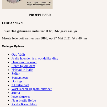
PROEFLESER
LEDE AANLYN
Totaal
342
gebruikers insluitend
0
lid,
342
gaste aanlyn
Meeste lede ooit aanlyn was
3800
, op 27 Mei 2021 @ 9:40 nm
Onlangse Bydraes
Quo Vadis
Ja die hoender is n wondelike ding
Dans van die wind
Lente by die dam
Halfvol in Italië
Sefier
Somersneeu
Dorings
ñ Duitse hart
Waar siel en liggaam ontmoet
aroma
lewenskurwes
Ne n bietjie liefde
As die Karoo blom