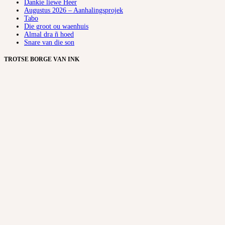
Dankie liewe Heer
Augustus 2026 – Aanhalingsprojek
Tabo
Die groot ou waenhuis
Almal dra ñ hoed
Snare van die son
TROTSE BORGE VAN INK