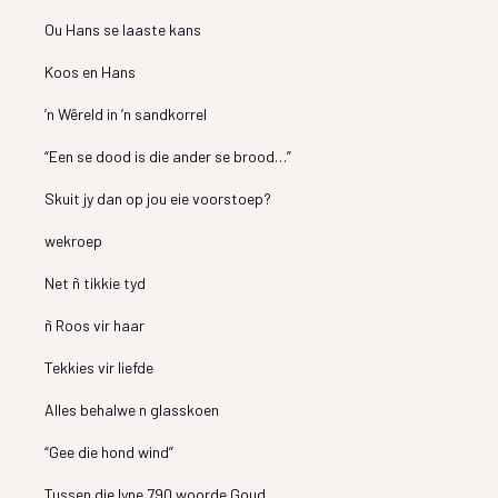
Ou Hans se laaste kans
Koos en Hans
’n Wêreld in ’n sandkorrel
“Een se dood is die ander se brood…”
Skuit jy dan op jou eie voorstoep?
wekroep
Net ñ tikkie tyd
ñ Roos vir haar
Tekkies vir liefde
Alles behalwe n glasskoen
“Gee die hond wind”
Tussen die lyne 790 woorde Goud