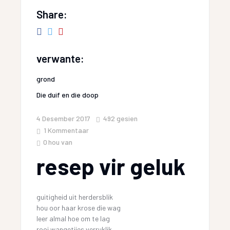
Share:
verwante:
grond
Die duif en die doop
4 Desember 2017
492
gesien
1 Kommentaar
0
hou van
resep vir geluk
guitigheid uit herdersblik
hou oor haar krose die wag
leer almal hoe om te lag
rooi wangetjies verruklik